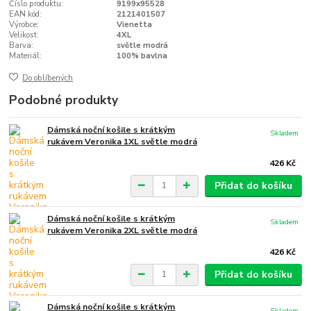
Číslo produktu:
9199x95528
EAN kód:
2121401507
Výrobce:
Vienetta
Velikost:
4XL
Barva:
světle modrá
Materiál:
100% bavlna
Do oblíbených
Podobné produkty
Dámská noční košile s krátkým
Skladem
rukávem Veronika 1XL světle modrá
426 Kč
Přidat do košíku
Dámská noční košile s krátkým
Skladem
rukávem Veronika 2XL světle modrá
426 Kč
Přidat do košíku
Dámská noční košile s krátkým
Skladem