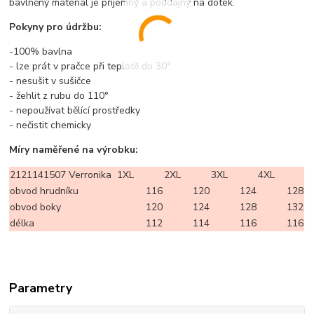
bavlněný materiál je příjemný a poddajný na dotek.
Pokyny pro údržbu:
-100% bavlna
- lze prát v pračce při teplotě do 30°
- nesušit v sušičce
- žehlit z rubu do 110°
- nepoužívat bělící prostředky
- nečistit chemicky
Míry naměřené na výrobku:
2121141507 Verronika
1XL
2XL
3XL
4XL
obvod hrudníku
116
120
124
128
obvod boky
120
124
128
132
délka
112
114
116
116
Parametry