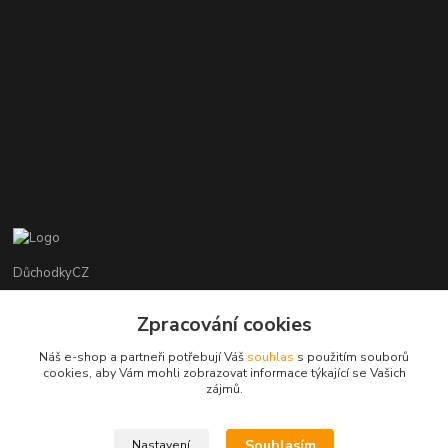
DůchodkyCZ
Jana Krejčí
Zpracování cookies
+420 412384749
Náš e-shop a partneři potřebují Váš
souhlas
s použitím souborů
cookies, aby Vám mohli zobrazovat informace týkající se Vašich
objednavky@duchodky.cz
zájmů.
Souhlasím
Nastavení