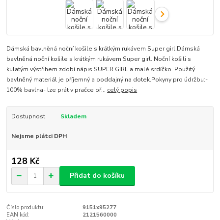
Dámská bavlněná noční košile s krátkým rukávem Super girl.Dámská
bavlněná noční košile s krátkým rukávem Super girl. Noční košili s
kulatým výstřihem zdobí nápis SUPER GIRL a malé srdíčko. Použitý
bavlněný materiál je příjemný a poddajný na dotek.Pokyny pro údržbu:-
100% bavlna- lze prát v pračce př...
celý popis
Dostupnost
Skladem
Nejsme plátci DPH
128 Kč
Přidat do košíku
Číslo produktu:
9151x95277
EAN kód:
2121560000