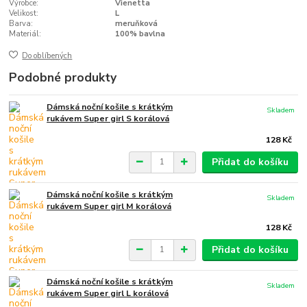
Výrobce:
Vienetta
Velikost:
L
Barva:
meruňková
Materiál:
100% bavlna
Do oblíbených
Podobné produkty
Dámská noční košile s krátkým
Skladem
rukávem Super girl S korálová
128 Kč
Přidat do košíku
Dámská noční košile s krátkým
Skladem
rukávem Super girl M korálová
128 Kč
Přidat do košíku
Dámská noční košile s krátkým
Skladem
rukávem Super girl L korálová