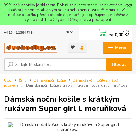
99% naší nabídky je skladem. Pokud se přesto stane , že některá velikost
bačkor je momentálně vyprodaná nebo není dostatečné množství ,
můžete položku přesto objednat, protože je doplňujeme průběžně z
výroby od 1 do 3 týdnů. Děkujeme za pochopení.
0
ks
CZK
+420 412384749
za
0,00 Kč
Menu
Hledat
Úvod
Ženy
Dámské noční košile
Dámské noční košile s krátkým
rukávem
Dámská noční košile s krátkým rukávem Super girl L meruňková
Dámská noční košile s krátkým
rukávem Super girl L meruňková