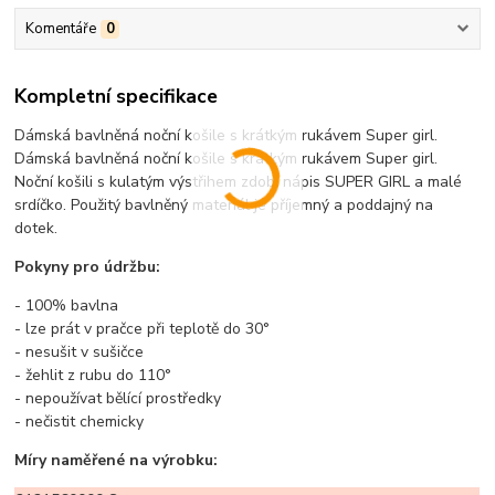
Komentáře
0
Kompletní specifikace
Dámská bavlněná noční košile s krátkým rukávem Super girl.
Dámská bavlněná noční košile s krátkým rukávem Super girl.
Noční košili s kulatým výstřihem zdobí nápis SUPER GIRL a malé
srdíčko. Použitý bavlněný materiál je příjemný a poddajný na
dotek.
Pokyny pro údržbu:
- 100% bavlna
- lze prát v pračce při teplotě do 30°
- nesušit v sušičce
- žehlit z rubu do 110°
- nepoužívat bělící prostředky
- nečistit chemicky
Míry naměřené na výrobku: