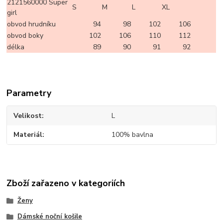
2121560000 Super
S
M
L
XL
girl
obvod hrudníku
94
98
102
106
obvod boky
102
106
110
112
délka
89
90
91
92
Parametry
Velikost
L
Materiál
100% bavlna
Zboží zařazeno v kategoriích
Ženy
Dámské noční košile