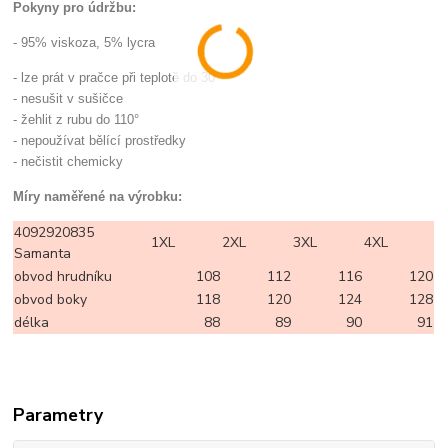
Pokyny pro údržbu:
- 95% viskoza, 5% lycra
- lze prát v pračce při teplotě do 30°
- nesušit v sušičce
- žehlit z rubu do 110°
- nepoužívat bělící prostředky
- nečistit chemicky
Míry naměřené na výrobku:
4092920835
1XL
2XL
3XL
4XL
Samanta
obvod hrudníku
108
112
116
120
obvod boky
118
120
124
128
délka
88
89
90
91
Parametry