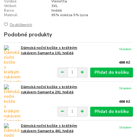
Výrobce:
Vienetta
Velikost:
3XL
Barva:
hnědá
Materiál:
95% viskóza 5% lycra
Do oblíbených
Podobné produkty
Dámská noční košile s krátkým
Skladem
rukávem Samanta 1XL hnědá
486 Kč
Přidat do košíku
Dámská noční košile s krátkým
Skladem
rukávem Samanta 2XL hnědá
486 Kč
Přidat do košíku
Dámská noční košile s krátkým
Skladem
rukávem Samanta 4XL hnědá