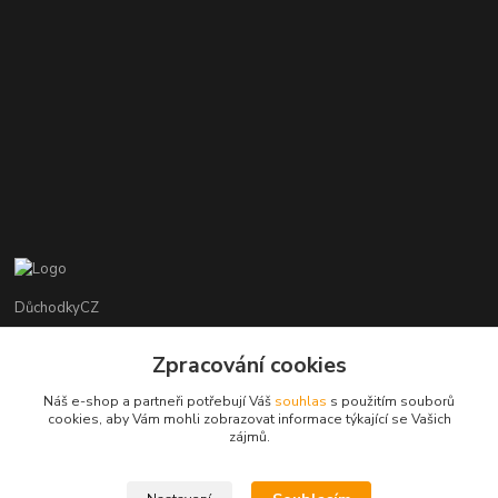
DůchodkyCZ
Jana Krejčí
Zpracování cookies
+420 412384749
Náš e-shop a partneři potřebují Váš
souhlas
s použitím souborů
cookies, aby Vám mohli zobrazovat informace týkající se Vašich
objednavky@duchodky.cz
zájmů.