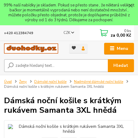
99% naší nabídky je skladem. Pokud se přesto stane , že některá velikost
bačkor je momentálně vyprodaná nebo není dostatečné množství ,
můžete položku přesto objednat, protože je doplňujeme průběžně z
výroby od 1 do 3 týdnů. Děkujeme za pochopení.
0
ks
CZK
+420 412384749
za
0,00 Kč
Menu
Hledat
Úvod
Ženy
Dámské noční košile
Nadměrné dámské noční košile
Dámská noční košile s krátkým rukávem Samanta 3XL hnědá
Dámská noční košile s krátkým
rukávem Samanta 3XL hnědá