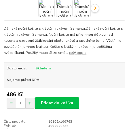
Dámská noční košile s krátkým rukávem Samanta.Dámská noční košile s
krátkým rukávem Samanta. Noční košile má příjemnou délkou nad
kolena a ozdobné žlábkování okolo rukávů a spodního lemu. Výstřih je
ozvláštněn jemnou krajkou. Košile s krátkým rukávem je potištěna
hvězdičkami. Použitý materiál ze smě...
celý popis
Dostupnost
Skladem
Nejsme plátci DPH
486 Kč
Přidat do košíku
Číslo produktu:
10102x100763
EAN kód:
4092920835