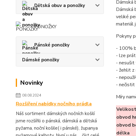
Dámská b
Dětská obuv a ponožky
Dámská ba
veliké pe
materiál 
PONOŽKY
Pokyny pr
Pánské ponožky
- 100% b
- lze prá
Dámské ponožky
- nesušit
- žehlit 
- nepouží
Novinky
- nečisti
08.08.2024
Míry nam
Rozšíření nabídky nočního prádla
Velikos
Náš sortiment dámských nočních košilí
obvod h
jsme rozšířili o pánská, dámská a dětská
obvod b
pyžama, noční košile( i pánské), županya
délka
pyžamové kalhoty. Nyní u nás ...
číst celé