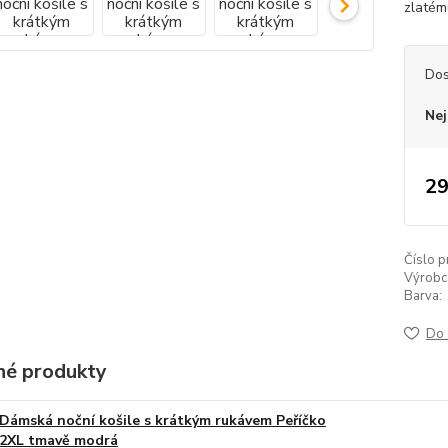
zlatém
Dos
Nej
29
Číslo p
Výrobc
Barva:
Do 
é produkty
Dámská noční košile s krátkým rukávem Peříčko
2XL tmavě modrá