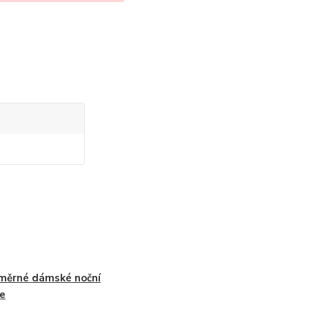
měrné dámské noční
le