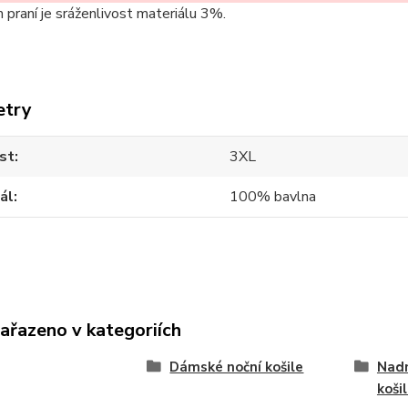
m praní je sráženlivost materiálu 3%.
etry
st
3XL
ál
100% bavlna
zařazeno v kategoriích
Dámské noční košile
Nad
koši