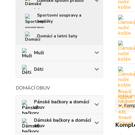
Dámské spodní prádlo
Sportovní soupravy a
tepláky
Domácí a letní šaty
Muži
Děti
DOMÁCÍ OBUV
Pánské bačkory a domácí
Kompl
obuv
Dámské bačkory a domácí
Komple
obuv