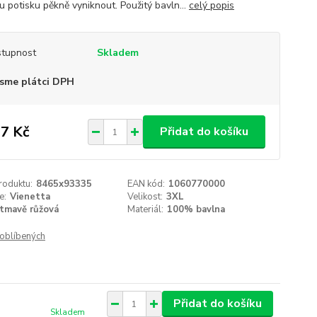
u potisku pěkně vyniknout. Použitý bavln...
celý popis
tupnost
Skladem
sme plátci DPH
7 Kč
Přidat do košíku
roduktu:
8465x93335
EAN kód:
1060770000
e:
Vienetta
Velikost:
3XL
tmavě růžová
Materiál:
100% bavlna
oblíbených
Přidat do košíku
Skladem