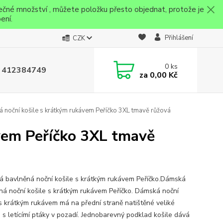
ečné množství , můžete položku přesto objednat, protože je
ení.
Přihlášení
CZK
0
ks
 412384749
za
0,00 Kč
noční košile s krátkým rukávem Peříčko 3XL tmavě růžová
vem Peříčko 3XL tmavě
 bavlněná noční košile s krátkým rukávem Peříčko.Dámská
ná noční košile s krátkým rukávem Peříčko. Dámská noční
 s krátkým rukávem má na přední straně natištěné veliké
o s letícímí ptáky v pozadí. Jednobarevný podklad košile dává