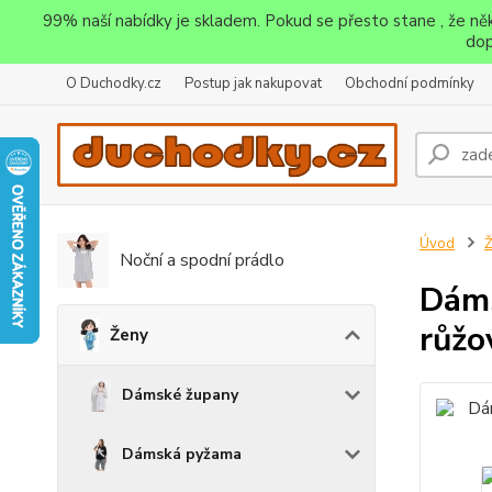
99% naší nabídky je skladem. Pokud se přesto stane , že n
dop
O Duchodky.cz
Postup jak nakupovat
Obchodní podmínky
Úvod
Noční a spodní prádlo
Dáms
růžo
Ženy
Dámské župany
Dámská pyžama