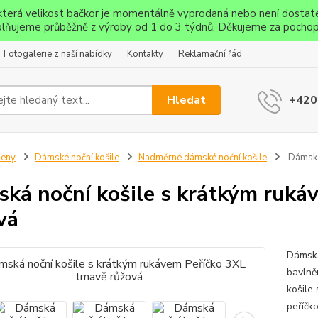
ěkterá velikost bačkor je momentálně vyprodaná nebo není dostat
lňujeme průběžně z výroby od 1 do 3 týdnů. Děkujeme za pochop
Fotogalerie z naší nabídky
Kontakty
Reklamační řád
Hledat
+420
Ženy
Dámské noční košile
Nadměrné dámské noční košile
Dámská 
ká noční košile s krátkým ruká
vá
Dámská
bavlně
košile
peříčk