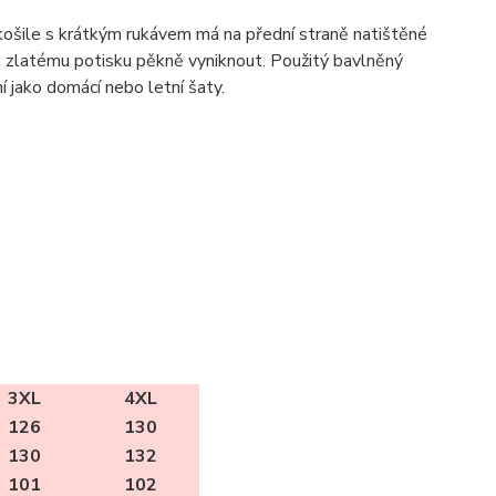
ošile s krátkým rukávem má na přední straně natištěné
vá zlatému potisku pěkně vyniknout. Použitý bavlněný
í jako domácí nebo letní šaty.
3XL
4XL
126
130
130
132
101
102