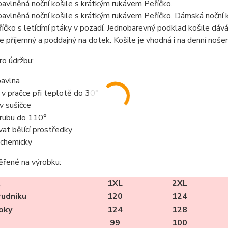
avlněná noční košile s krátkým rukávem Peříčko.
vlněná noční košile s krátkým rukávem Peříčko. Dámská noční k
říčko s letícímí ptáky v pozadí. Jednobarevný podklad košile dá
je příjemný a poddajný na dotek. Košile je vhodná i na denní nošen
o údržbu:
avlna
t v pračce při teplotě do 30°
 v sušičce
z rubu do 110°
vat bělící prostředky
t chemicky
ěřené na výrobku:
t
1XL
2XL
rudníku
120
124
oky
124
128
99
100