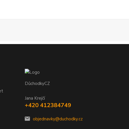
DůchodkyCZ
et
Jana Krejčí
+420 412384749
objednavky@duchodky.cz