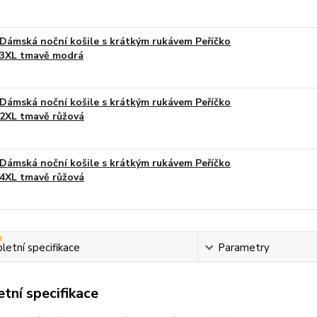
Dámská noční košile s krátkým rukávem Peříčko
3XL tmavě modrá
Dámská noční košile s krátkým rukávem Peříčko
2XL tmavě růžová
Dámská noční košile s krátkým rukávem Peříčko
4XL tmavě růžová
etní specifikace
Parametry
tní specifikace