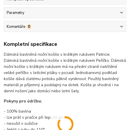
Parametry
Komentáře
0
Kompletní specifikace
Dámská bavlněná noční košile s krátkým rukávem Patricie.
Dámská bavlněná noční košile s krátkým rukávem Peříčko. Dámská
noční košile s krátkým rukávem má na přední straně natištěné
veliké peříčko s letícímí ptáky v pozadí. Jednobarevný podklad
košile dává zlatému potisku pěkně vyniknout. Použitý bavlněný
materiál je příjemný a poddajný na dotek. Košile je vhodná i na
denní nošení jako domácí nebo letní šaty.
Pokyny pro údržbu:
- 100% bavlna
- lze prát v pračce při teplotě do 30°
- nesušit v sušičce
- žehlit z rubu do 110°