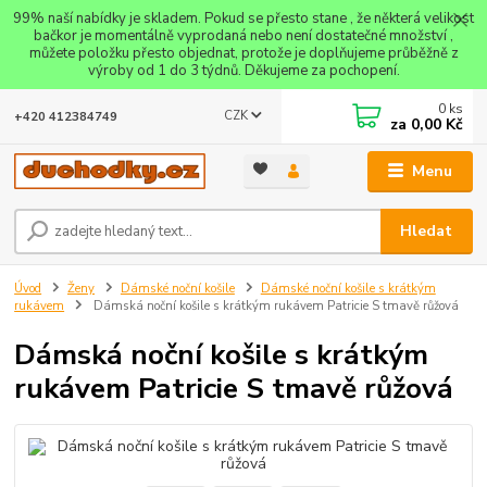
99% naší nabídky je skladem. Pokud se přesto stane , že některá velikost
bačkor je momentálně vyprodaná nebo není dostatečné množství ,
můžete položku přesto objednat, protože je doplňujeme průběžně z
výroby od 1 do 3 týdnů. Děkujeme za pochopení.
0
ks
CZK
+420 412384749
za
0,00 Kč
Menu
Hledat
Úvod
Ženy
Dámské noční košile
Dámské noční košile s krátkým
rukávem
Dámská noční košile s krátkým rukávem Patricie S tmavě růžová
Dámská noční košile s krátkým
rukávem Patricie S tmavě růžová