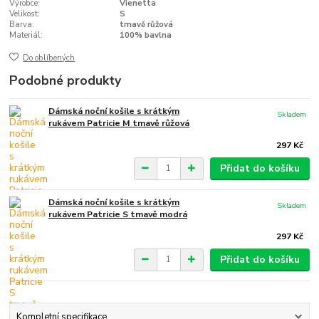
Výrobce:
Vienetta
Velikost:
S
Barva:
tmavě růžová
Materiál:
100% bavlna
Do oblíbených
Podobné produkty
Dámská noční košile s krátkým
Skladem
rukávem Patricie M tmavě růžová
297 Kč
Přidat do košíku
Dámská noční košile s krátkým
Skladem
rukávem Patricie S tmavě modrá
297 Kč
Přidat do košíku
Kompletní specifikace