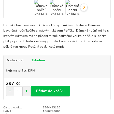
Dámská bavlněná noční košile s krátkým rukávem Patricie.Dámská
bavlněná noční košile s krátkým rukávem Peříčko. Dámská noční košile s
krátkým rukávem má na přední straně natištěné veliké peříčko s letícímí
ptáky v pozadí. Jednobarevný podklad košile dává zlatému potisku
pěkně vyniknout. Použitý bavl...
celý popis
Dostupnost
Skladem
Nejsme plátci DPH
297 Kč
Přidat do košíku
Číslo produktu:
8564x93120
EAN kód:
1060790000