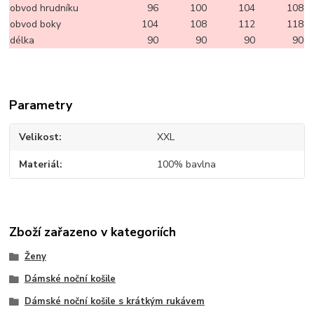
obvod hrudníku
96
100
104
108
obvod boky
104
108
112
118
délka
90
90
90
90
Parametry
Velikost
XXL
Materiál
100% bavlna
Zboží zařazeno v kategoriích
Ženy
Dámské noční košile
Dámské noční košile s krátkým rukávem