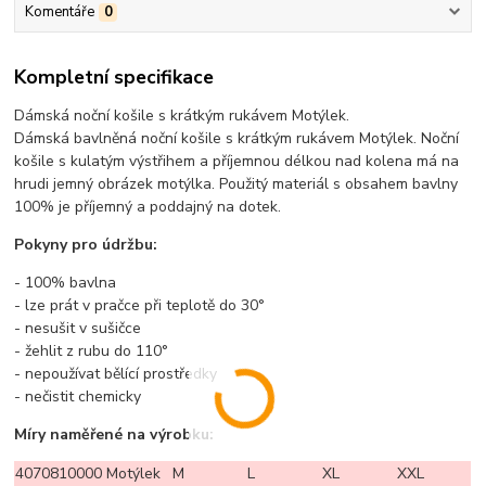
Komentáře
0
Kompletní specifikace
Dámská noční košile s krátkým rukávem Motýlek.
Dámská bavlněná noční košile s krátkým rukávem Motýlek. Noční
košile s kulatým výstřihem a příjemnou délkou nad kolena má na
hrudi jemný obrázek motýlka. Použitý materiál s obsahem bavlny
100% je příjemný a poddajný na dotek.
Pokyny pro údržbu:
- 100% bavlna
- lze prát v pračce při teplotě do 30°
- nesušit v sušičce
- žehlit z rubu do 110°
- nepoužívat bělící prostředky
- nečistit chemicky
Míry naměřené na výrobku:
4070810000 Motýlek
M
L
XL
XXL