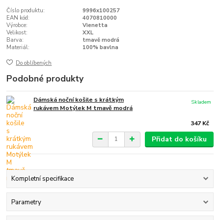
Číslo produktu:
9996x100257
EAN kód:
4070810000
Výrobce:
Vienetta
Velikost:
XXL
Barva:
tmavě modrá
Materiál:
100% bavlna
Do oblíbených
Podobné produkty
Dámská noční košile s krátkým
Skladem
rukávem Motýlek M tmavě modrá
347 Kč
Přidat do košíku
Kompletní specifikace
Parametry