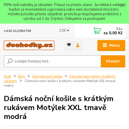
99% naší nabídky je skladem. Pokud se přesto stane , že některá velikost
bačkor je momentálně vyprodaná nebo není dostatečné množství ,
můžete položku přesto objednat, protože je doplňujeme průběžně z
výroby od 1 do 3 týdnů. Děkujeme za pochopení.
0
ks
CZK
+420 412384749
za
0,00 Kč
Menu
Hledat
Úvod
Ženy
Dámské noční košile
Dámské noční košile s krátkým
rukávem
Dámská noční košile s krátkým rukávem Motýlek XXL tmavě
modrá
Dámská noční košile s krátkým
rukávem Motýlek XXL tmavě
modrá