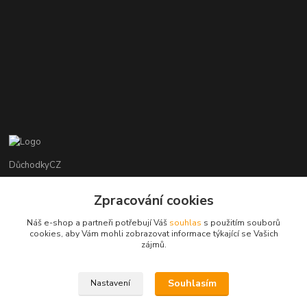
DůchodkyCZ
Jana Krejčí
Zpracování cookies
+420 412384749
Náš e-shop a partneři potřebují Váš
souhlas
s použitím souborů
cookies, aby Vám mohli zobrazovat informace týkající se Vašich
objednavky@duchodky.cz
zájmů.
Souhlasím
Nastavení