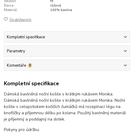
Velikost:
M
Barva:
růžová
Materiál:
100% bavlna
Do oblíbených
Kompletní specifikace
Parametry
Komentáře
0
Kompletní specifikace
Dámská bavlněná noční košile s krátkým rukávem Monika.
Dámská bavlněná noční košile s krátkým rukávem Monika. Noční
košile s celopotiskem kočičích čumáčků má rozepínací légu na
knoflíčky a příjemnou délku po kolena. Použitý bavlněný materiál
je příjemný a poddajný na dotek.
Pokyny pro údržbu: