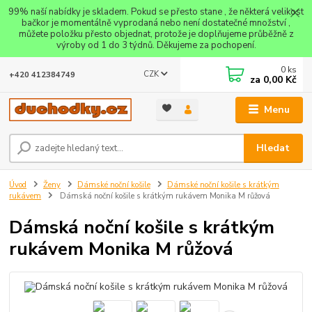
99% naší nabídky je skladem. Pokud se přesto stane , že některá velikost
bačkor je momentálně vyprodaná nebo není dostatečné množství ,
můžete položku přesto objednat, protože je doplňujeme průběžně z
výroby od 1 do 3 týdnů. Děkujeme za pochopení.
0
ks
CZK
+420 412384749
za
0,00 Kč
Menu
Hledat
Úvod
Ženy
Dámské noční košile
Dámské noční košile s krátkým
rukávem
Dámská noční košile s krátkým rukávem Monika M růžová
Dámská noční košile s krátkým
rukávem Monika M růžová