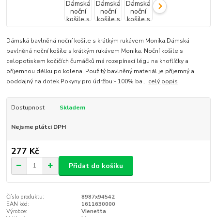
Dámská bavlněná noční košile s krátkým rukávem Monika.Dámská
bavlněná noční košile s krátkým rukávem Monika. Noční košile s
celopotiskem kočičích čumáčků má rozepínací légu na knoflíčky a
příjemnou délku po kolena. Použitý bavlněný materiál je příjemný a
poddajný na dotek.Pokyny pro údržbu:- 100% ba...
celý popis
Dostupnost
Skladem
Nejsme plátci DPH
277 Kč
Přidat do košíku
Číslo produktu:
8987x94542
EAN kód:
1611630000
Výrobce:
Vienetta