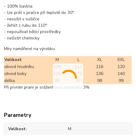
- 100% bavlna
- lze prát v pračce při teplotě do 30°
- nesušit v sušičce
- žehlit z rubu do 110°
- nepoužívat bělící prostředky
- nečistit chemicky
Míry naměřené na výrobku:
Velikost
M
L
XL
XXL
obvod hrudníku
108
112
116
120
obvod boky
126
132
136
140
délka
98
97
98
99
Při prvním praní je sráženlivost materiálu 3%
Parametry
Velikost
M