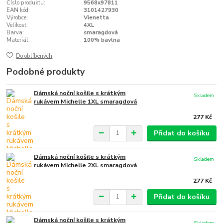
Číslo produktu:
9568x97811
EAN kód:
3101427930
Výrobce:
Vienetta
Velikost:
4XL
Barva:
smaragdová
Materiál:
100% bavlna
Do oblíbených
Podobné produkty
Dámská noční košile s krátkým
Skladem
rukávem Michelle 1XL smaragdová
277 Kč
Přidat do košíku
Dámská noční košile s krátkým
Skladem
rukávem Michelle 2XL smaragdová
277 Kč
Přidat do košíku
Dámská noční košile s krátkým
Skladem