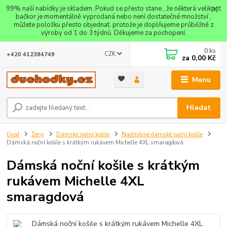
99% naší nabídky je skladem. Pokud se přesto stane , že některá velikost
bačkor je momentálně vyprodaná nebo není dostatečné množství ,
můžete položku přesto objednat, protože je doplňujeme průběžně z
výroby od 1 do 3 týdnů. Děkujeme za pochopení.
0
ks
CZK
+420 412384749
za
0,00 Kč
Menu
Hledat
Úvod
Ženy
Dámské noční košile
Nadměrné dámské noční košile
Dámská noční košile s krátkým rukávem Michelle 4XL smaragdová
Dámská noční košile s krátkým
rukávem Michelle 4XL
smaragdová