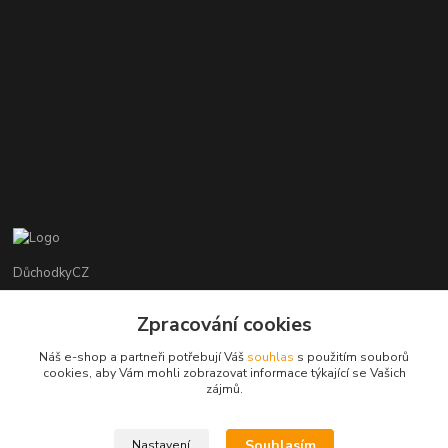
DůchodkyCZ
Jana Krejčí
Zpracování cookies
+420 412384749
Náš e-shop a partneři potřebují Váš
souhlas
s použitím souborů
cookies, aby Vám mohli zobrazovat informace týkající se Vašich
objednavky@duchodky.cz
zájmů.
Souhlasím
Nastavení