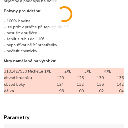
příjemný a poddajný na dotek.
Pokyny pro údržbu:
- 100% bavlna
- lze prát v pračce při teplotě do 30°
- nesušit v sušičce
- žehlit z rubu do 110°
- nepoužívat bělící prostředky
- nečistit chemicky
Míry naměřené na výrobku:
3101427930 Michelle
1XL
2XL
3XL
4XL
obvod hrudníku
120
126
130
136
obvod boky
124
132
136
142
délka
98
100
102
104
Parametry