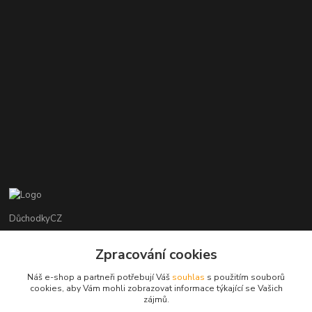
DůchodkyCZ
Jana Krejčí
Zpracování cookies
+420 412384749
Náš e-shop a partneři potřebují Váš
souhlas
s použitím souborů
cookies, aby Vám mohli zobrazovat informace týkající se Vašich
objednavky@duchodky.cz
zájmů.