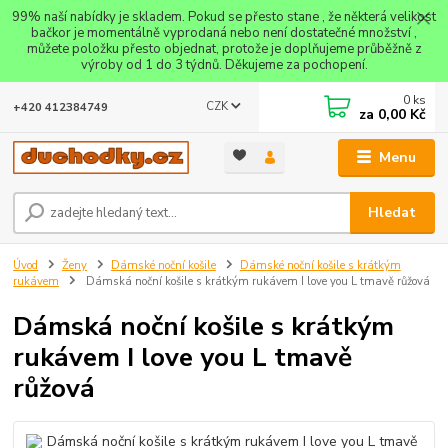
99% naší nabídky je skladem. Pokud se přesto stane , že některá velikost
bačkor je momentálně vyprodaná nebo není dostatečné množství ,
můžete položku přesto objednat, protože je doplňujeme průběžně z
výroby od 1 do 3 týdnů. Děkujeme za pochopení.
0
ks
CZK
+420 412384749
za
0,00 Kč
Menu
Hledat
Úvod
Ženy
Dámské noční košile
Dámské noční košile s krátkým
rukávem
Dámská noční košile s krátkým rukávem I love you L tmavě růžová
Dámská noční košile s krátkým
rukávem I love you L tmavě
růžová