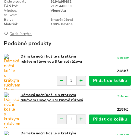
Číslo produktu:
9194x95492
EAN kód:
2121440000
Výrobce:
Vienetta
Velikost:
L
Barva:
tmavě růžová
Materiál:
100% bavlna
Do oblíbených
Podobné produkty
Dámská noční košile s krátkým
Skladem
rukávem I love you S tmavě růžová
218 Kč
Přidat do košíku
Dámská noční košile s krátkým
Skladem
rukávem I love you M tmavě růžová
218 Kč
Přidat do košíku
Dámská noční košile s krátkým
Skladem