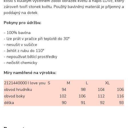
košili s kulatým výstřihem zdobí obrázek květu a nápis LOVE, který
zároveň tvoří stonek květu. Použitý bavlněný materiál je příjemný a
poddajný na dotek.
Pokyny pro údržbu:
- 100% bavlna
- lze prát v pračce při teplotě do 30°
- nesušit v sušičce
- žehlit z rubu do 110°
- nepoužívat bělící prostředky
- nečistit chemicky
Míry naměřené na výrobku:
2121440000 I love you
S
M
L
XL
obvod hrudníku
94
98
104
106
obvod boky
102
106
112
116
délka
90
91
92
93