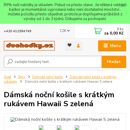
99% naší nabídky je skladem. Pokud se přesto stane , že některá velikost
bačkor je momentálně vyprodaná nebo není dostatečné množství ,
můžete položku přesto objednat, protože je doplňujeme průběžně z
výroby od 1 do 3 týdnů. Děkujeme za pochopení.
0
ks
CZK
+420 412384749
za
0,00 Kč
Menu
Hledat
Úvod
Ženy
Dámské noční košile
Dámské noční košile s krátkým
rukávem
Dámská noční košile s krátkým rukávem Hawaii S zelená
Dámská noční košile s krátkým
rukávem Hawaii S zelená