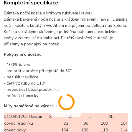
Kompletní specifikace
Dámská noční košile s krátkým rukávem Hawaii.
Dámská bavlněná noční košile s krátkým rukávem Hawaii. Dámská
noční košile s kulatým výstřihem má příjemnou délkou nad kolena.
Košilka s krátkým rukávem je potištěna palmami a exotickými
květy v zeleno-bílé kombinaci. Použitý bavlněný materiál je
příjemný a poddajný na dotek.
Pokyny pro údržbu:
- 100% bavlna
- lze prát v pračce při teplotě do 30°
- nesušit v sušičce
- žehlit z rubu do 110°
- nepoužívat bělící prostředky
- nečistit chemicky
Míry naměřené na výrobku:
3110911763 Hawaii
S
M
L
XL
obvod hrudníku
92
96
100
104
obvod boky
104
106
110
114