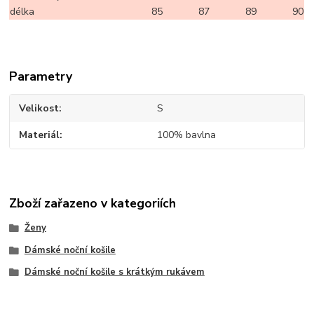
délka
85
87
89
90
Parametry
Velikost
S
Materiál
100% bavlna
Zboží zařazeno v kategoriích
Ženy
Dámské noční košile
Dámské noční košile s krátkým rukávem