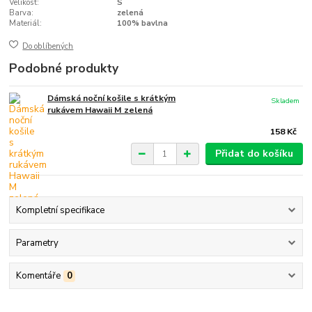
Velikost:
S
Barva:
zelená
Materiál:
100% bavlna
Do oblíbených
Podobné produkty
Dámská noční košile s krátkým
Skladem
rukávem Hawaii M zelená
158 Kč
Přidat do košíku
Kompletní specifikace
Parametry
Komentáře
0