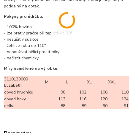
poddajný na dotek.
Pokyny pro údržbu:
- 100% bavlna
- lze prát v pračce při teplotě do 30°
- nesušit v sušičce
- žehlit z rubu do 110°
- nepoužívat bělící prostředky
- nečistit chemicky
Míry naměřené na výrobku:
3110130000
M
L
XL
XXL
Elizabeth
obvod hrudníku
98
102
106
110
obvod boky
112
116
120
124
délka
88
89
90
91