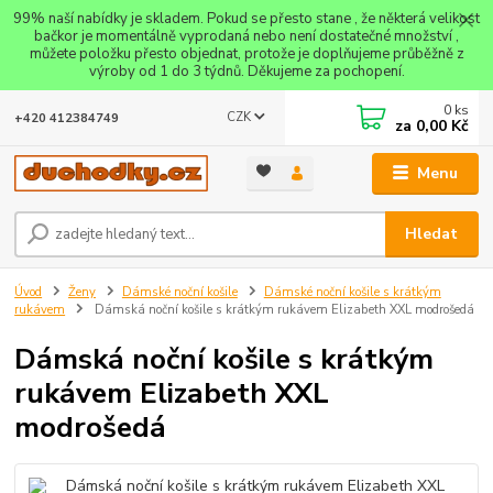
99% naší nabídky je skladem. Pokud se přesto stane , že některá velikost
bačkor je momentálně vyprodaná nebo není dostatečné množství ,
můžete položku přesto objednat, protože je doplňujeme průběžně z
výroby od 1 do 3 týdnů. Děkujeme za pochopení.
0
ks
CZK
+420 412384749
za
0,00 Kč
Menu
Hledat
Úvod
Ženy
Dámské noční košile
Dámské noční košile s krátkým
rukávem
Dámská noční košile s krátkým rukávem Elizabeth XXL modrošedá
Dámská noční košile s krátkým
rukávem Elizabeth XXL
modrošedá