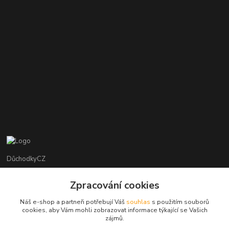
DůchodkyCZ
Jana Krejčí
Zpracování cookies
+420 412384749
Náš e-shop a partneři potřebují Váš
souhlas
s použitím souborů
cookies, aby Vám mohli zobrazovat informace týkající se Vašich
objednavky@duchodky.cz
zájmů.