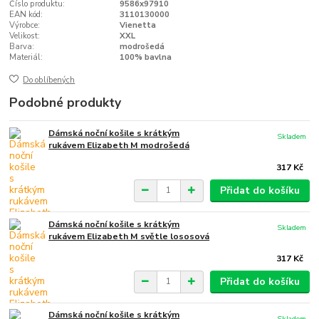
Číslo produktu:
9586x97910
EAN kód:
3110130000
Výrobce:
Vienetta
Velikost:
XXL
Barva:
modrošedá
Materiál:
100% bavlna
Do oblíbených
Podobné produkty
Dámská noční košile s krátkým
Skladem
rukávem Elizabeth M modrošedá
317 Kč
Přidat do košíku
Dámská noční košile s krátkým
Skladem
rukávem Elizabeth M světle lososová
317 Kč
Přidat do košíku
Dámská noční košile s krátkým
Skladem