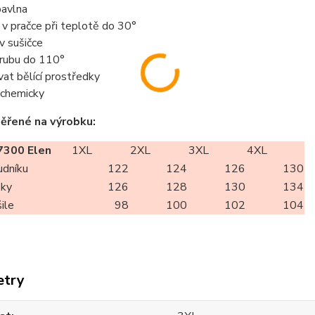
avlna
t v pračce při teplotě do 30°
 v sušičce
z rubu do 110°
vat bělící prostředky
t chemicky
ěřené na výrobku:
300 Elen
1XL
2XL
3XL
4XL
udníku
122
124
126
130
oky
126
128
130
134
ile
98
100
102
104
etry