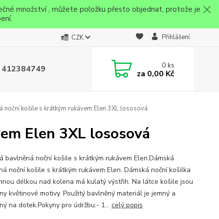
ečné množství , můžete položku přesto objednat, protože je
ení.
Přihlášení
CZK
0
ks
 412384749
za
0,00 Kč
noční košile s krátkým rukávem Elen 3XL lososová
vem Elen 3XL lososová
 bavlněná noční košile s krátkým rukávem Elen.Dámská
ná noční košile s krátkým rukávem Elen. Dámská noční košilka
emnou délkou nad kolena má kulatý výstřih. Na látce košile jsou
ěny květinové motivy. Použitý bavlněný materiál je jemný a
ný na dotek.Pokyny pro údržbu:- 1...
celý popis