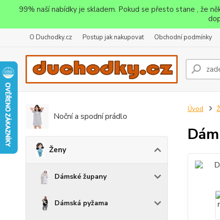
99% naší nabídky je skladem. Pokud se přesto stane , že n
dop
O Duchodky.cz
Postup jak nakupovat
Obchodní podmínky
Úvod
Noční a spodní prádlo
Dáms
Ženy
Dámské župany
Dámská pyžama