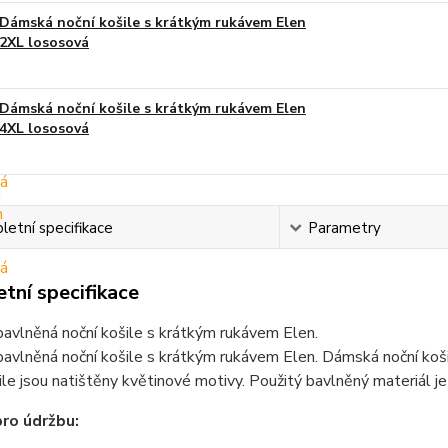
Dámská noční košile s krátkým rukávem Elen
2XL lososová
Dámská noční košile s krátkým rukávem Elen
4XL lososová
etní specifikace
Parametry
tní specifikace
avlněná noční košile s krátkým rukávem Elen.
vlněná noční košile s krátkým rukávem Elen. Dámská noční koši
ile jsou natištěny květinové motivy. Použitý bavlněný materiál j
ro údržbu: