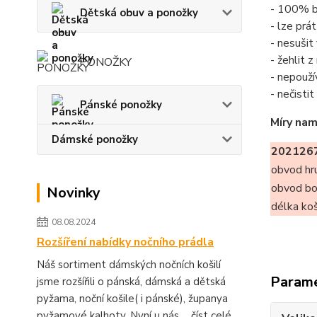
- 100% b
Dětská obuv a ponožky
- lze prá
- nesušit
- žehlit 
PONOŽKY
- nepouží
- nečisti
Pánské ponožky
Míry nam
Dámské ponožky
2021267
obvod hr
obvod b
Novinky
délka koš
08.08.2024
Rozšíření nabídky nočního prádla
Náš sortiment dámských nočních košilí
Param
jsme rozšířili o pánská, dámská a dětská
pyžama, noční košile( i pánské), županya
pyžamové kalhoty. Nyní u nás ...
číst celé