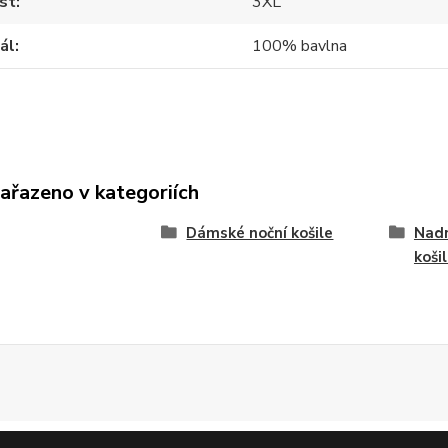
st
3XL
ál
100% bavlna
zařazeno v kategoriích
Dámské noční košile
Nad
koši