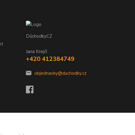
DůchodkyCZ
et
Jana Krejčí
+420 412384749
objednavky@duchodky.cz