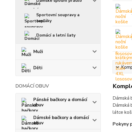
Dámské spodní prádlo
Sportovní soupravy a
tepláky
Domácí a letní šaty
Muži
Kompl
Děti
Komple
DOMÁCÍ OBUV
Dámská b
Pánské bačkory a domácí
obuv
Dámská ba
látce koš
Dámské bačkory a domácí
obuv
Pokyny p