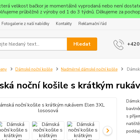
ěkterá velikost bačkor je momentálně vyprodaná nebo není dostat
lňujeme průběžně z výroby od 1 do 3 týdnů. Děkujeme za pochop
Fotogalerie z naší nabídky
Kontakty
Reklamační řád
Hledat
+420
Ženy
Dámské noční košile
Nadměrné dámské noční košile
Dámská 
ká noční košile s krátkým ruká
Dámská
bavlně
s příj
natišt
poddaj