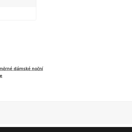
měrné dámské noční
le