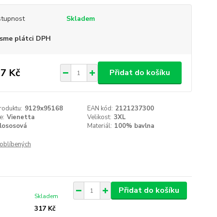
tupnost
Skladem
sme plátci DPH
7 Kč
Přidat do košíku
roduktu:
9129x95168
EAN kód:
2121237300
e:
Vienetta
Velikost:
3XL
lososová
Materiál:
100% bavlna
oblíbených
Přidat do košíku
Skladem
317 Kč