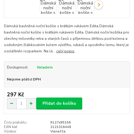
Dámská bavlněná noční košile s krátkým rukávem Edita.Dámská
bavlněná noční košile s krátkým rukávem Edita. Dámská noční košilka pro
všechny milovníky retra a starých časů s příjemnou délkou pod kolena a
ozdobným žlábkováním kolem výstřihu, rukávů a spodního lemu, který je
ozvláštněn rozparkem. Na lá...
celý popis
Dostupnost
Skladem
Nejsme plátci DPH
297 Kč
Přidat do košíku
Číslo produktu:
9127x95156
EAN kód:
2121316448
Výrobce:
Vienetta