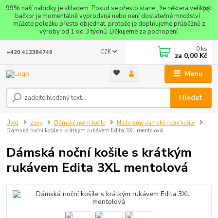
99% naší nabídky je skladem. Pokud se přesto stane , že některá velikost
bačkor je momentálně vyprodaná nebo není dostatečné množství ,
můžete položku přesto objednat, protože je doplňujeme průběžně z
výroby od 1 do 3 týdnů. Děkujeme za pochopení.
0
ks
CZK
+420 412384749
za
0,00 Kč
Menu
Hledat
Úvod
Ženy
Dámské noční košile
Nadměrné dámské noční košile
Dámská noční košile s krátkým rukávem Edita 3XL mentolová
Dámská noční košile s krátkým
rukávem Edita 3XL mentolová