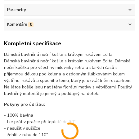
Parametry
Komentáře
0
Kompletní specifikace
Dámská bavlněná noční košile s krátkým rukávem Edita.
Dámská bavlněná noční košile s krátkým rukávem Edita. Dámská
noční košilka pro všechny milovníky retra a starých časů s
příjemnou délkou pod kolena a ozdobným žlábkováním kolem
výstřihu, rukávů a spodního lemu, který je ozvláštněn rozparkem.
Na látce košile jsou natištěny florální motivy s větvičkami. Použitý
bavlněný materiál je jemný a poddajný na dotek.
Pokyny pro údržbu:
- 100% bavlna
- lze prát v pračce při teplotě do 30°
- nesušit v sušičce
- žehlit z rubu do 110°