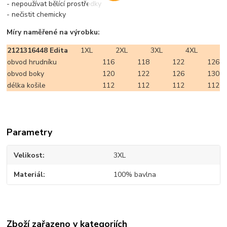
- nepoužívat bělící prostředky
- nečistit chemicky
Míry naměřené na výrobku:
2121316448 Edita
1XL
2XL
3XL
4XL
obvod hrudníku
116
118
122
126
obvod boky
120
122
126
130
délka košile
112
112
112
112
Parametry
Velikost
3XL
Materiál
100% bavlna
Zboží zařazeno v kategoriích