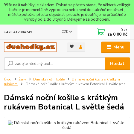
99% naší nabídky je skladem. Pokud se přesto stane , že některá velikost
bačkor je momentálně vyprodaná nebo není dostatečné množství ,
můžete položku přesto objednat, protože je doplňujeme průběžně z
výroby od 1 do 3 týdnů. Děkujeme za pochopení.
0
ks
CZK
+420 412384749
za
0,00 Kč
Menu
Hledat
Úvod
Ženy
Dámské noční košile
Dámské noční košile s krátkým
rukávem
Dámská noční košile s krátkým rukávem Botanical L světle šedá
Dámská noční košile s krátkým
rukávem Botanical L světle šedá