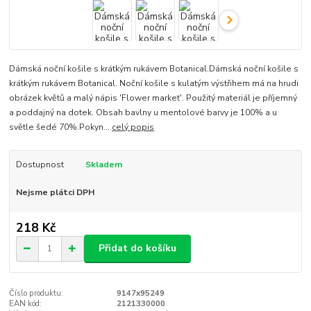
Dámská noční košile s krátkým rukávem Botanical.Dámská noční košile s
krátkým rukávem Botanical. Noční košile s kulatým výstřihem má na hrudi
obrázek květů a malý nápis 'Flower market'. Použitý materiál je příjemný
a poddajný na dotek. Obsah bavlny u mentolové barvy je 100% a u
světle šedé 70%.Pokyn...
celý popis
Dostupnost
Skladem
Nejsme plátci DPH
218 Kč
Přidat do košíku
Číslo produktu:
9147x95249
EAN kód:
2121330000