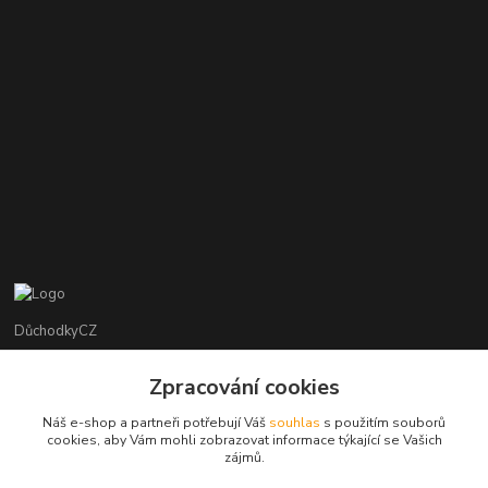
DůchodkyCZ
Jana Krejčí
Zpracování cookies
+420 412384749
Náš e-shop a partneři potřebují Váš
souhlas
s použitím souborů
cookies, aby Vám mohli zobrazovat informace týkající se Vašich
objednavky@duchodky.cz
zájmů.