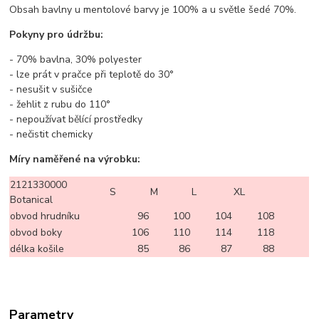
Obsah bavlny u mentolové barvy je 100% a u světle šedé 70%.
Pokyny pro údržbu:
- 70% bavlna, 30% polyester
- lze prát v pračce při teplotě do 30°
- nesušit v sušičce
- žehlit z rubu do 110°
- nepoužívat bělící prostředky
- nečistit chemicky
Míry naměřené na výrobku:
2121330000
S
M
L
XL
Botanical
obvod hrudníku
96
100
104
108
obvod boky
106
110
114
118
délka košile
85
86
87
88
Parametry