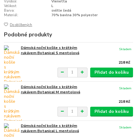
Výrobce:
Vienetta
Velikost:
L
Barva:
světle šedá
Materiál:
70% bavlna 30% polyester
Do oblíbených
Podobné produkty
Dámská noční košile s krátkým
Skladem
rukávem Botanical S mentolová
218 Kč
Přidat do košíku
Dámská noční košile s krátkým
Skladem
rukávem Botanical M mentolová
218 Kč
Přidat do košíku
Dámská noční košile s krátkým
Skladem
rukávem Botanical L mentolová