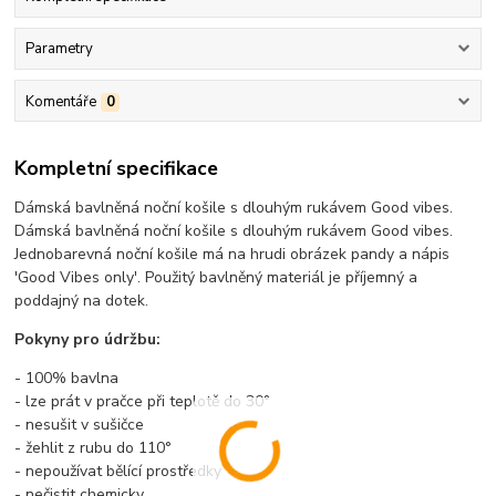
Parametry
Komentáře
0
Kompletní specifikace
Dámská bavlněná noční košile s dlouhým rukávem Good vibes.
Dámská bavlněná noční košile s dlouhým rukávem Good vibes.
Jednobarevná noční košile má na hrudi obrázek pandy a nápis
'Good Vibes only'. Použitý bavlněný materiál je příjemný a
poddajný na dotek.
Pokyny pro údržbu:
- 100% bavlna
- lze prát v pračce při teplotě do 30°
- nesušit v sušičce
- žehlit z rubu do 110°
- nepoužívat bělící prostředky
- nečistit chemicky