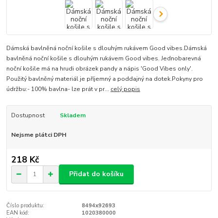
Dámská bavlněná noční košile s dlouhým rukávem Good vibes.Dámská
bavlněná noční košile s dlouhým rukávem Good vibes. Jednobarevná
noční košile má na hrudi obrázek pandy a nápis 'Good Vibes only'.
Použitý bavlněný materiál je příjemný a poddajný na dotek.Pokyny pro
údržbu:- 100% bavlna- lze prát v pr...
celý popis
Dostupnost
Skladem
Nejsme plátci DPH
218 Kč
Přidat do košíku
Číslo produktu:
8494x92693
EAN kód:
1020380000