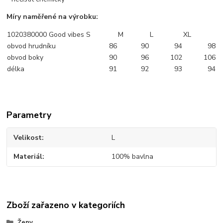
Míry naměřené na výrobku:
1020380000 Good vibes
S
M
L
XL
obvod hrudníku
86
90
94
98
obvod boky
90
96
102
106
délka
91
92
93
94
Parametry
Velikost
L
Materiál
100% bavlna
Zboží zařazeno v kategoriích
Ženy