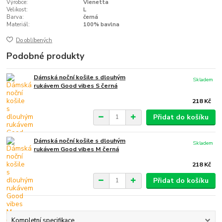
Výrobce:
Vienetta
Velikost:
L
Barva:
černá
Materiál:
100% bavlna
Do oblíbených
Podobné produkty
Dámská noční košile s dlouhým
Skladem
rukávem Good vibes S černá
218 Kč
Přidat do košíku
Dámská noční košile s dlouhým
Skladem
rukávem Good vibes M černá
218 Kč
Přidat do košíku
Kompletní specifikace