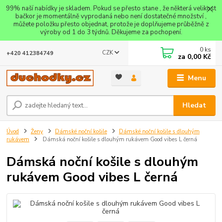
99% naší nabídky je skladem. Pokud se přesto stane , že některá velikost
bačkor je momentálně vyprodaná nebo není dostatečné množství ,
můžete položku přesto objednat, protože je doplňujeme průběžně z
výroby od 1 do 3 týdnů. Děkujeme za pochopení.
0
ks
CZK
+420 412384749
za
0,00 Kč
Menu
Hledat
Úvod
Ženy
Dámské noční košile
Dámské noční košile s dlouhým
rukávem
Dámská noční košile s dlouhým rukávem Good vibes L černá
Dámská noční košile s dlouhým
rukávem Good vibes L černá