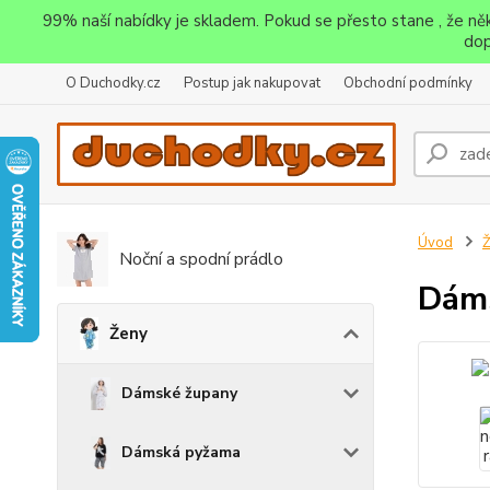
99% naší nabídky je skladem. Pokud se přesto stane , že n
dop
O Duchodky.cz
Postup jak nakupovat
Obchodní podmínky
Úvod
Noční a spodní prádlo
Dáms
Ženy
Dámské župany
Dámská pyžama