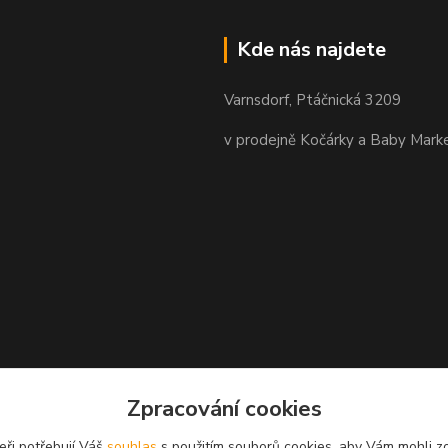
Kde nás najdete
Varnsdorf, Ptáčnická 3209
v prodejně Kočárky a Baby Mark
Zpracování cookies
eři potřebují Váš
souhlas
s použitím souborů cookies, aby Vám mohli z