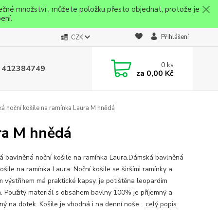
ečné množství , můžete položku přesto objednat, protože je
ení.
Přihlášení
CZK
0
ks
 412384749
za
0,00 Kč
 noční košile na ramínka Laura M hnědá
ra M hnědá
 bavlněná noční košile na ramínka Laura.Dámská bavlněná
ošile na ramínka Laura. Noční košile se širšími ramínky a
m výstřihem má praktické kapsy, je potištěna leopardím
. Použitý materiál s obsahem bavlny 100% je příjemný a
ný na dotek. Košile je vhodná i na denní noše...
celý popis