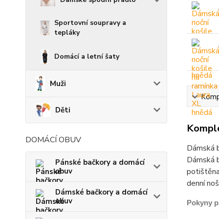
Sportovní soupravy a
tepláky
Domácí a letní šaty
Muži
Kompl
Děti
Komple
DOMÁCÍ OBUV
Dámská ba
Dámská ba
Pánské bačkory a domácí
obuv
potištěna
denní noš
Dámské bačkory a domácí
obuv
Pokyny p