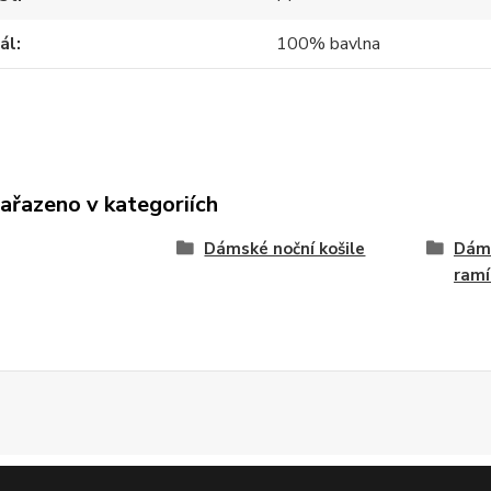
ál
100% bavlna
zařazeno v kategoriích
Dámské noční košile
Dáms
ramí