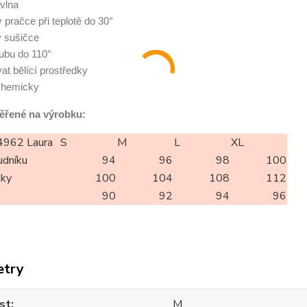
vlna
 v pračce při teplotě do 30°
v sušičce
 rubu do 110°
at bělící prostředky
 chemicky
ěřené na výrobku:
962 Laura
S
M
L
XL
udníku
94
96
98
100
oky
100
104
108
112
90
92
94
96
etry
st
M