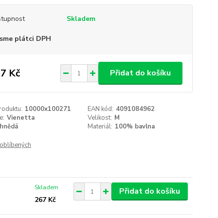
tupnost
Skladem
sme plátci DPH
7 Kč
Přidat do košíku
roduktu:
10000x100271
EAN kód:
4091084962
e:
Vienetta
Velikost:
M
hnědá
Materiál:
100% bavlna
oblíbených
Skladem
Přidat do košíku
267 Kč