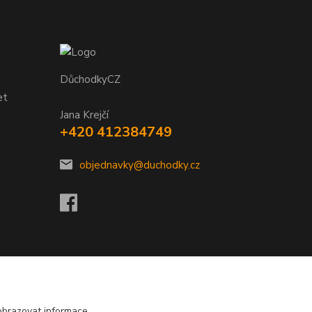
DůchodkyCZ
et
Jana Krejčí
+420 412384749
objednavky@duchodky.cz
obrazovat informace