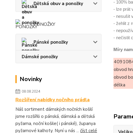
- 100% ba
Dětská obuv a ponožky
- lze prát
- nesušit 
- žehlit z
PONOŽKY
- nepoužív
- nečistit
Pánské ponožky
Míry nam
Dámské ponožky
4091084
obvod hr
obvod b
Novinky
délka
08.08.2024
Rozšíření nabídky nočního prádla
Náš sortiment dámských nočních košilí
Param
jsme rozšířili o pánská, dámská a dětská
pyžama, noční košile( i pánské), županya
pyžamové kalhoty. Nyní u nás ...
číst celé
Veliko