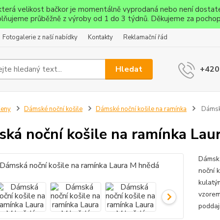
ěkterá velikost bačkor je momentálně vyprodaná nebo není dostat
lňujeme průběžně z výroby od 1 do 3 týdnů. Děkujeme za pochop
Fotogalerie z naší nabídky
Kontakty
Reklamační řád
Hledat
+420
Ženy
Dámské noční košile
Dámské noční košile na ramínka
Dámská
ká noční košile na ramínka Lau
Dámská
noční k
kulatý
vzorem
poddaj