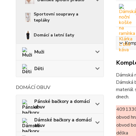
Sportovní soupravy a
tepláky
Domácí a letní šaty
Kompl
Muži
Komple
Děti
Dámská no
Dámská ba
DOMÁCÍ OBUV
materiál 
dnech.
Pánské bačkory a domácí
obuv
4091330
obvod hr
Dámské bačkory a domácí
obvod b
obuv
délka