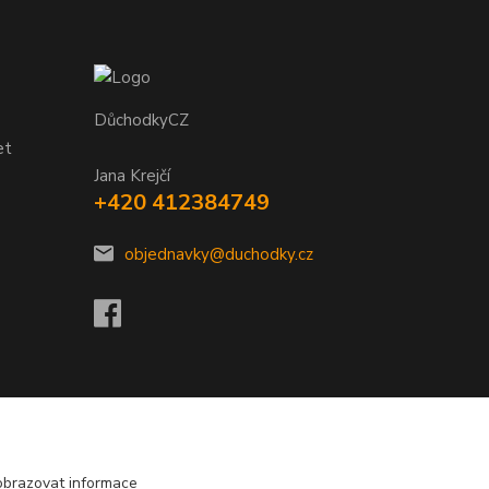
DůchodkyCZ
et
Jana Krejčí
+420 412384749
objednavky@duchodky.cz
obrazovat informace