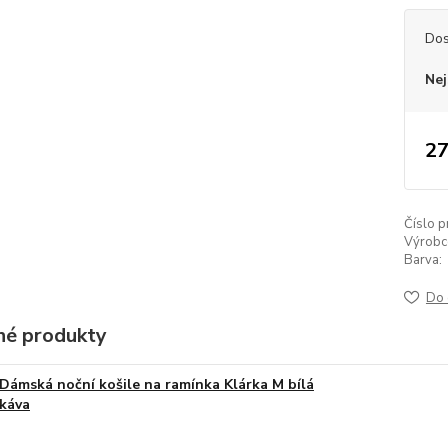
Dos
Nej
27
Číslo p
Výrobc
Barva:
Do 
é produkty
Dámská noční košile na ramínka Klárka M bílá
káva