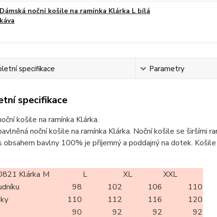
Dámská noční košile na ramínka Klárka L bílá
káva
etní specifikace
Parametry
tní specifikace
ční košile na ramínka Klárka.
vlněná noční košile na ramínka Klárka. Noční košile se širšími ra
s obsahem bavlny 100% je příjemný a poddajný na dotek. Košile je
821 Klárka
M
L
XL
XXL
udníku
98
102
106
110
oky
110
112
116
120
90
92
92
92