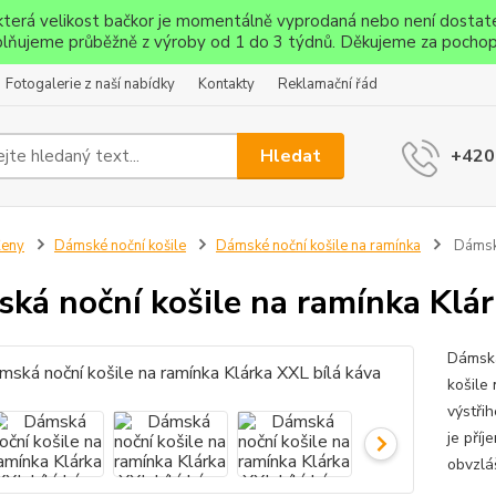
ěkterá velikost bačkor je momentálně vyprodaná nebo není dostat
lňujeme průběžně z výroby od 1 do 3 týdnů. Děkujeme za pochop
Fotogalerie z naší nabídky
Kontakty
Reklamační řád
Hledat
+420
Ženy
Dámské noční košile
Dámské noční košile na ramínka
Dámská
ká noční košile na ramínka Klár
Dámská
košile 
výstři
je pří
obvzlá