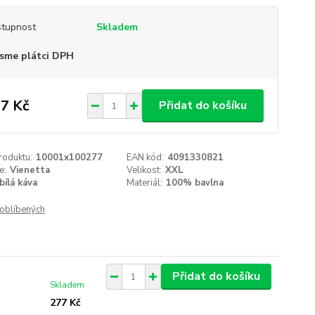
tupnost
Skladem
sme plátci DPH
7 Kč
Přidat do košíku
roduktu:
10001x100277
EAN kód:
4091330821
e:
Vienetta
Velikost:
XXL
bílá káva
Materiál:
100% bavlna
oblíbených
Přidat do košíku
Skladem
277 Kč