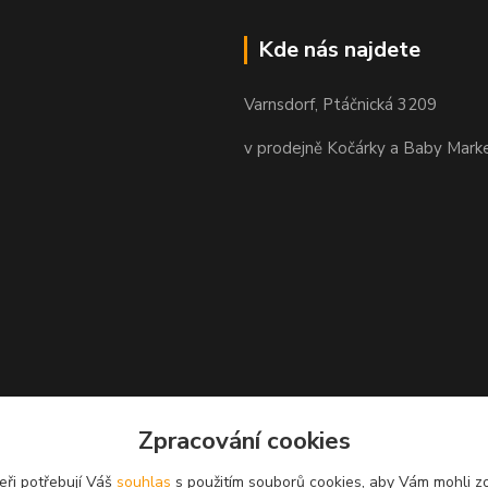
Kde nás najdete
Varnsdorf, Ptáčnická 3209
v prodejně Kočárky a Baby Mark
Zpracování cookies
eři potřebují Váš
souhlas
s použitím souborů cookies, aby Vám mohli z