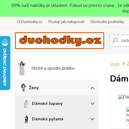
99% naší nabídky je skladem. Pokud se přesto stane , že n
dop
O Duchodky.cz
Postup jak nakupovat
Obchodní podmínky
Úvod
Noční a spodní prádlo
Dáms
Ženy
Dámské župany
Dámská pyžama