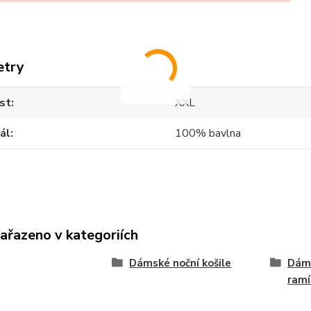
etry
st
XXL
ál
100% bavlna
zařazeno v kategoriích
Dámské noční košile
Dáms
ramí