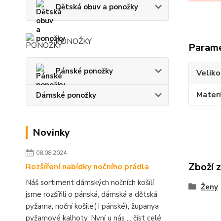
Dětská obuv a ponožky
PONOŽKY
Param
Pánské ponožky
Veliko
Materi
Dámské ponožky
Novinky
08.08.2024
Zboží 
Rozšíření nabídky nočního prádla
Náš sortiment dámských nočních košilí
Ženy
jsme rozšířili o pánská, dámská a dětská
pyžama, noční košile( i pánské), županya
pyžamové kalhoty. Nyní u nás ...
číst celé