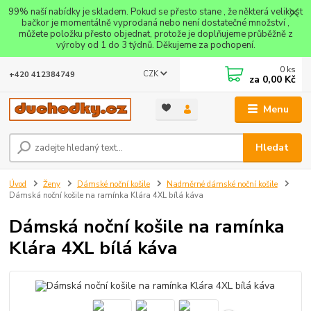
99% naší nabídky je skladem. Pokud se přesto stane , že některá velikost
bačkor je momentálně vyprodaná nebo není dostatečné množství ,
můžete položku přesto objednat, protože je doplňujeme průběžně z
výroby od 1 do 3 týdnů. Děkujeme za pochopení.
0
ks
CZK
+420 412384749
za
0,00 Kč
Menu
Hledat
Úvod
Ženy
Dámské noční košile
Nadměrné dámské noční košile
Dámská noční košile na ramínka Klára 4XL bílá káva
Dámská noční košile na ramínka
Klára 4XL bílá káva