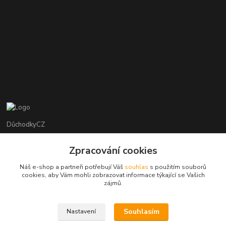
DůchodkyCZ
Jana Krejčí
Zpracování cookies
+420 412384749
Náš e-shop a partneři potřebují Váš
souhlas
s použitím souborů
cookies, aby Vám mohli zobrazovat informace týkající se Vašich
objednavky@duchodky.cz
zájmů.
Souhlasím
Nastavení