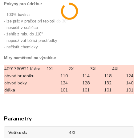
Pokyny pro údržbu:
- 100% bavlna
- lze prát v pračce při teplotě do 30°
- nesušit v sušičce
- žehlit z rubu do 110°
- nepoužívat bělící prostředky
- nečistit chemicky
Míry naměřené na výrobku:
4091360821 Klára
1XL
2XL
3XL
4XL
obvod hrudníku
110
114
118
124
obvod boky
124
128
132
140
délka
101
101
101
101
Parametry
Velikost
4XL