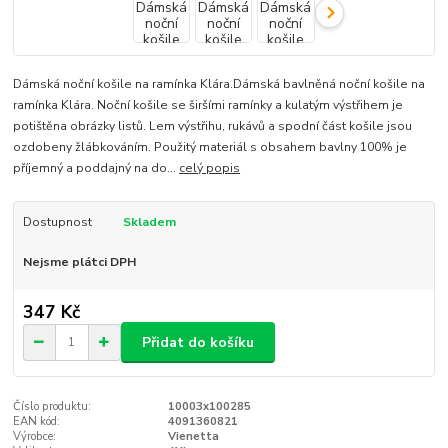
Dámská noční košile na ramínka Klára.Dámská bavlněná noční košile na
ramínka Klára. Noční košile se širšími ramínky a kulatým výstřihem je
potištěna obrázky listů. Lem výstřihu, rukávů a spodní část košile jsou
ozdobeny žlábkováním. Použitý materiál s obsahem bavlny 100% je
příjemný a poddajný na do...
celý popis
Dostupnost
Skladem
Nejsme plátci DPH
347 Kč
Přidat do košíku
Číslo produktu:
10003x100285
EAN kód:
4091360821
Výrobce:
Vienetta