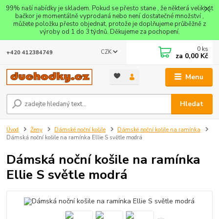
99% naší nabídky je skladem. Pokud se přesto stane , že některá velikost
bačkor je momentálně vyprodaná nebo není dostatečné množství ,
můžete položku přesto objednat, protože je doplňujeme průběžně z
výroby od 1 do 3 týdnů. Děkujeme za pochopení.
0
ks
CZK
+420 412384749
za
0,00 Kč
Menu
Hledat
Úvod
Ženy
Dámské noční košile
Dámské noční košile na ramínka
Dámská noční košile na ramínka Ellie S světle modrá
Dámská noční košile na ramínka
Ellie S světle modrá