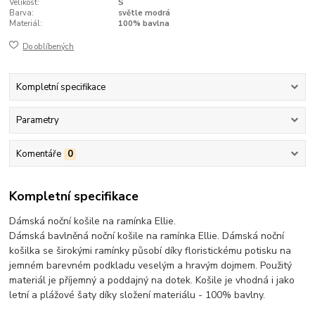
Velikost:
S
Barva:
světle modrá
Materiál:
100% bavlna
Do oblíbených
Kompletní specifikace
Parametry
Komentáře
0
Kompletní specifikace
Dámská noční košile na ramínka Ellie.
Dámská bavlněná noční košile na ramínka Ellie. Dámská noční
košilka se širokými ramínky působí díky floristickému potisku na
jemném barevném podkladu veselým a hravým dojmem. Použitý
materiál je příjemný a poddajný na dotek. Košile je vhodná i jako
letní a plážové šaty díky složení materiálu - 100% bavlny.