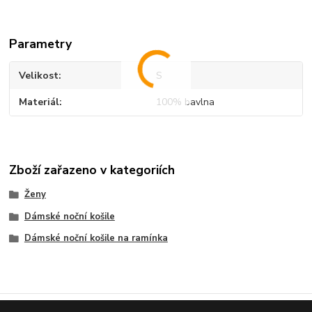
Parametry
Velikost
S
Materiál
100% bavlna
Zboží zařazeno v kategoriích
Ženy
Dámské noční košile
Dámské noční košile na ramínka