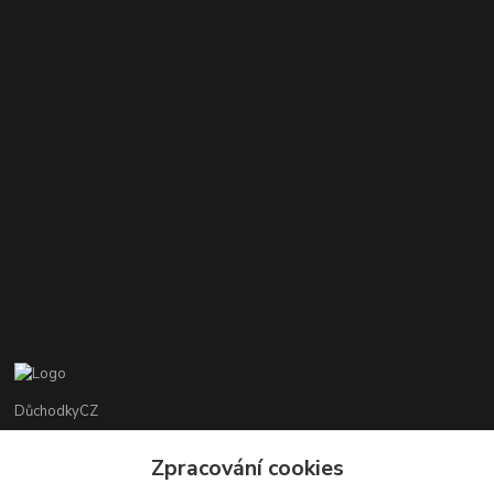
DůchodkyCZ
Jana Krejčí
Zpracování cookies
+420 412384749