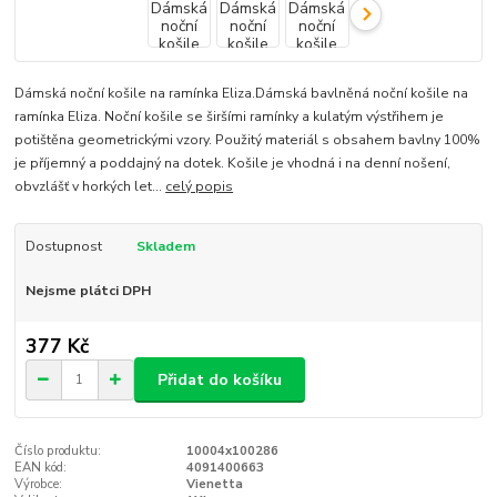
Dámská noční košile na ramínka Eliza.Dámská bavlněná noční košile na
ramínka Eliza. Noční košile se širšími ramínky a kulatým výstřihem je
potištěna geometrickými vzory. Použitý materiál s obsahem bavlny 100%
je příjemný a poddajný na dotek. Košile je vhodná i na denní nošení,
obvzlášť v horkých let...
celý popis
Dostupnost
Skladem
Nejsme plátci DPH
377 Kč
Přidat do košíku
Číslo produktu:
10004x100286
EAN kód:
4091400663
Výrobce:
Vienetta