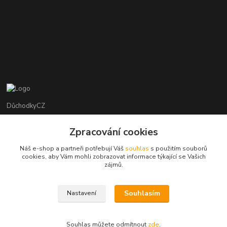
DůchodkyCZ
Jana Krejčí
Zpracování cookies
+420 412384749
Náš e-shop a partneři potřebují Váš
souhlas
s použitím souborů
cookies, aby Vám mohli zobrazovat informace týkající se Vašich
objednavky@duchodky.cz
zájmů.
Souhlasím
Nastavení
Souhlas můžete odmítnout
zde
.