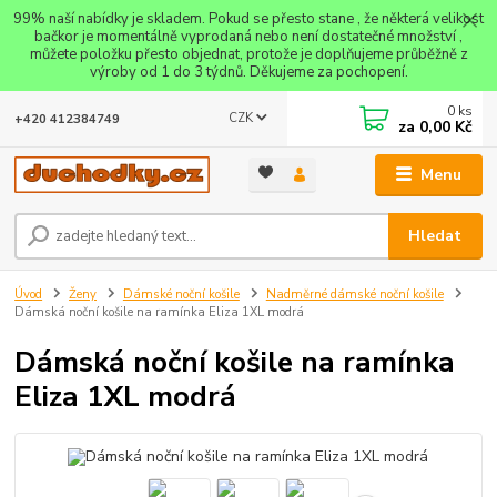
99% naší nabídky je skladem. Pokud se přesto stane , že některá velikost
bačkor je momentálně vyprodaná nebo není dostatečné množství ,
můžete položku přesto objednat, protože je doplňujeme průběžně z
výroby od 1 do 3 týdnů. Děkujeme za pochopení.
0
ks
CZK
+420 412384749
za
0,00 Kč
Menu
Hledat
Úvod
Ženy
Dámské noční košile
Nadměrné dámské noční košile
Dámská noční košile na ramínka Eliza 1XL modrá
Dámská noční košile na ramínka
Eliza 1XL modrá