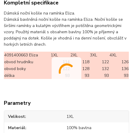
Kompletní specifikace
Dámská noční košile na ramínka Eliza.
Dámská bavlněná noční košile na ramínka Eliza. Noční košile se
širšími ramínky a kulatým výstřihem je potištěna geometrickými
vzory. Použitý materiál s obsahem bavlny 100% je příjemný a
poddajný na dotek. Košile je vhodná i na denní nošení, obvzlášť v
horkých letních dnech.
4091400663 Eliza
1XL
2XL
3XL
4XL
obvod hrudníku
114
118
122
126
obvod boky
122
128
132
136
délka
93
93
93
93
Parametry
Velikost
1XL
Materiál
100% bavlna