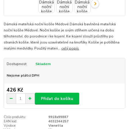
Dámská mateřská noční košile Méďové.Dámská bavlněná mateřská
noční košile Méďové. Noční košile je svým střihem určená na dobu
těhotenství, do porodnice i ke kojení. Ke kojení slouží průstřihy po
stranách košile, které jsou uzavíratelné na knoflíky. Košile je potištěna
malými medvídky. Použitý materi...
celý popis
Dostupnost
Skladem
Nejsme plátci DPH
426 Kč
Přidat do košíku
Číslo produktu:
9918x99887
EAN kód:
4032344257
Výrobce:
Vienetta