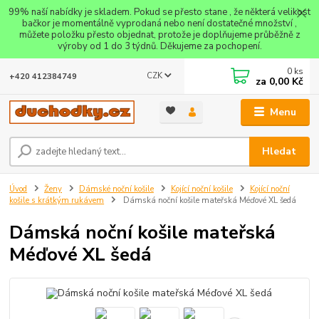
99% naší nabídky je skladem. Pokud se přesto stane , že některá velikost
bačkor je momentálně vyprodaná nebo není dostatečné množství ,
můžete položku přesto objednat, protože je doplňujeme průběžně z
výroby od 1 do 3 týdnů. Děkujeme za pochopení.
0
ks
CZK
+420 412384749
za
0,00 Kč
Menu
Hledat
Úvod
Ženy
Dámské noční košile
Kojící noční košile
Kojící noční
košile s krátkým rukávem
Dámská noční košile mateřská Méďové XL šedá
Dámská noční košile mateřská
Méďové XL šedá