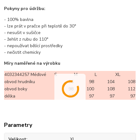
Pokyny pro údržbu:
- 100% bavlna
- lze prát v pračce při teplotě do 30°
- nesušit v sušičce
- žehlit z rubu do 110°
- nepoužívat bělící prostředky
- nečistit chemicky
Míry naměřené na výrobku
4032344257 Méďové
S
M
L
XL
obvod hrudníku
96
98
104
108
obvod boky
98
100
108
112
délka
97
97
97
97
Parametry
Velikost
XL