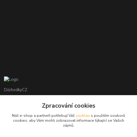
DůchodkyCZ
Jana Krejčí
Zpracování cookies
+420 412384749
Náš e-shop a partneři potřebují Váš
souhlas
s použitím souborů
cookies, aby Vám mohli zobrazovat informace týkající se Vašich
objednavky@duchodky.cz
zájmů.