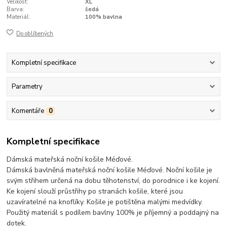
Velikost:
XL
Barva:
šedá
Materiál:
100% bavlna
Do oblíbených
Kompletní specifikace
Parametry
Komentáře
0
Kompletní specifikace
Dámská mateřská noční košile Méďové.
Dámská bavlněná mateřská noční košile Méďové. Noční košile je
svým střihem určená na dobu těhotenství, do porodnice i ke kojení.
Ke kojení slouží průstřihy po stranách košile, které jsou
uzavíratelné na knoflíky. Košile je potištěna malými medvídky.
Použitý materiál s podílem bavlny 100% je příjemný a poddajný na
dotek.