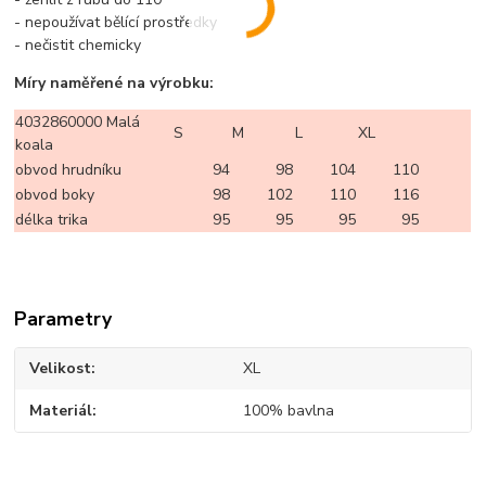
- nepoužívat bělící prostředky
- nečistit chemicky
Míry naměřené na výrobku:
4032860000 Malá
S
M
L
XL
koala
obvod hrudníku
94
98
104
110
obvod boky
98
102
110
116
délka trika
95
95
95
95
Parametry
Velikost
XL
Materiál
100% bavlna