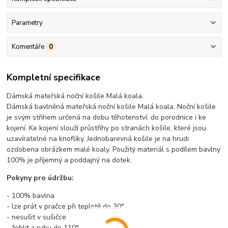
Parametry
Komentáře
0
Kompletní specifikace
Dámská mateřská noční košile Malá koala.
Dámská bavlněná mateřská noční košile Malá koala. Noční košile
je svým střihem určená na dobu těhotenství, do porodnice i ke
kojení. Ke kojení slouží průstřihy po stranách košile, které jsou
uzavíratelné na knoflíky. Jednobarevná košile je na hrudi
ozdobena obrázkem malé koaly. Použitý materiál s podílem bavlny
100% je příjemný a poddajný na dotek.
Pokyny pro údržbu:
- 100% bavlna
- lze prát v pračce při teplotě do 30°
- nesušit v sušičce
- žehlit z rubu do 110°