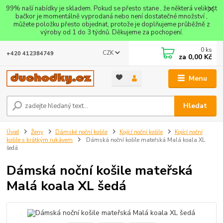
99% naší nabídky je skladem. Pokud se přesto stane , že některá velikost
bačkor je momentálně vyprodaná nebo není dostatečné množství ,
můžete položku přesto objednat, protože je doplňujeme průběžně z
výroby od 1 do 3 týdnů. Děkujeme za pochopení.
0
ks
CZK
+420 412384749
za
0,00 Kč
Menu
Hledat
Úvod
Ženy
Dámské noční košile
Kojící noční košile
Kojící noční
košile s krátkým rukávem
Dámská noční košile mateřská Malá koala XL
šedá
Dámská noční košile mateřská
Malá koala XL šedá