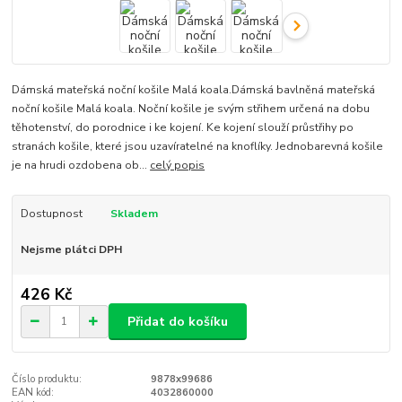
Dámská mateřská noční košile Malá koala.Dámská bavlněná mateřská
noční košile Malá koala. Noční košile je svým střihem určená na dobu
těhotenství, do porodnice i ke kojení. Ke kojení slouží průstřihy po
stranách košile, které jsou uzavíratelné na knoflíky. Jednobarevná košile
je na hrudi ozdobena ob...
celý popis
Dostupnost
Skladem
Nejsme plátci DPH
426 Kč
Přidat do košíku
Číslo produktu:
9878x99686
EAN kód:
4032860000