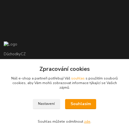
DůchodkyCZ
Jana Krejčí
Zpracování cookies
+420 412384749
Náš e-shop a partneři potřebují Váš
souhlas
s použitím souborů
cookies, aby Vám mohli zobrazovat informace týkající se Vašich
objednavky@duchodky.cz
zájmů.
Souhlasím
Nastavení
Souhlas můžete odmítnout
zde
.
Vytvořeno na
Eshop-rychle.cz