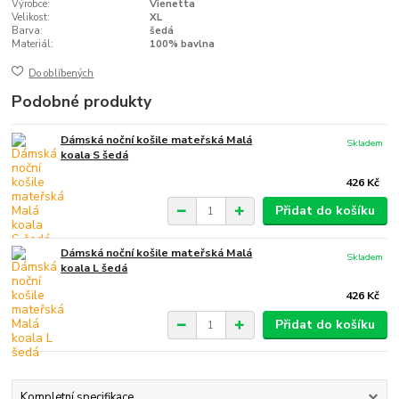
Výrobce:
Vienetta
Velikost:
XL
Barva:
šedá
Materiál:
100% bavlna
Do oblíbených
Podobné produkty
Dámská noční košile mateřská Malá
Skladem
koala S šedá
426 Kč
Přidat do košíku
Dámská noční košile mateřská Malá
Skladem
koala L šedá
426 Kč
Přidat do košíku
Kompletní specifikace