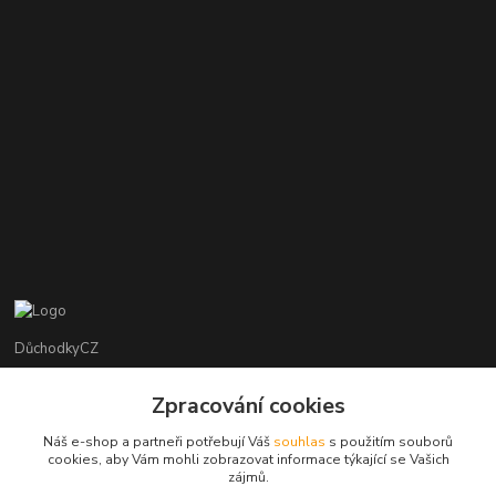
DůchodkyCZ
Jana Krejčí
Zpracování cookies
+420 412384749
Náš e-shop a partneři potřebují Váš
souhlas
s použitím souborů
cookies, aby Vám mohli zobrazovat informace týkající se Vašich
objednavky@duchodky.cz
zájmů.