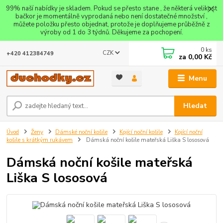
99% naší nabídky je skladem. Pokud se přesto stane , že některá velikost
bačkor je momentálně vyprodaná nebo není dostatečné množství ,
můžete položku přesto objednat, protože je doplňujeme průběžně z
výroby od 1 do 3 týdnů. Děkujeme za pochopení.
0
ks
CZK
+420 412384749
za
0,00 Kč
Menu
Hledat
Úvod
Ženy
Dámské noční košile
Kojící noční košile
Kojící noční
košile s krátkým rukávem
Dámská noční košile mateřská Liška S lososová
Dámská noční košile mateřská
Liška S lososová