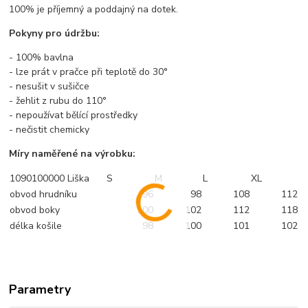
100% je příjemný a poddajný na dotek.
Pokyny pro údržbu:
- 100% bavlna
- lze prát v pračce při teplotě do 30°
- nesušit v sušičce
- žehlit z rubu do 110°
- nepoužívat bělící prostředky
- nečistit chemicky
Míry naměřené na výrobku:
1090100000 Liška
S
M
L
XL
obvod hrudníku
96
98
108
112
obvod boky
100
102
112
118
délka košile
98
100
101
102
Parametry