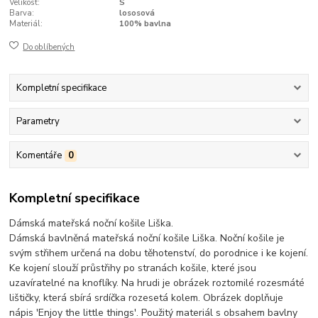
Velikost:
S
Barva:
lososová
Materiál:
100% bavlna
Do oblíbených
Kompletní specifikace
Parametry
Komentáře
0
Kompletní specifikace
Dámská mateřská noční košile Liška.
Dámská bavlněná mateřská noční košile Liška. Noční košile je
svým střihem určená na dobu těhotenství, do porodnice i ke kojení.
Ke kojení slouží průstřihy po stranách košile, které jsou
uzavíratelné na knoflíky. Na hrudi je obrázek roztomilé rozesmáté
lištičky, která sbírá srdíčka rozesetá kolem. Obrázek doplňuje
nápis 'Enjoy the little things'. Použitý materiál s obsahem bavlny