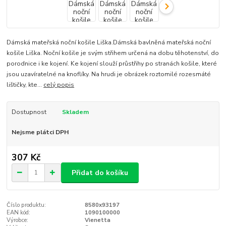
Dámská mateřská noční košile Liška.Dámská bavlněná mateřská noční
košile Liška. Noční košile je svým střihem určená na dobu těhotenství, do
porodnice i ke kojení. Ke kojení slouží průstřihy po stranách košile, které
jsou uzavíratelné na knoflíky. Na hrudi je obrázek roztomilé rozesmáté
lištičky, kte...
celý popis
Dostupnost
Skladem
Nejsme plátci DPH
307 Kč
Přidat do košíku
Číslo produktu:
8580x93197
EAN kód:
1090100000
Výrobce:
Vienetta