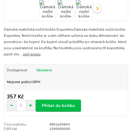
Dámská mateřská noční košile Kopretiny.Dámská mateřská noční košile
Kopretiny. Noční košile je svým střihem určená na dobu těhotenství, do
porodnice i ke kojení. Ke kojení slouží průstřihy po stranách košile, které
jsou uzavíratelné na knoflíky. Na hrudníku jsou vyobrazeny tři kopretinky,
jejich sto...
celý popis
Dostupnost
Skladem
Nejsme plátci DPH
357 Kč
Přidat do košíku
Číslo produktu:
8852x93844
EAN kód:
1090080000