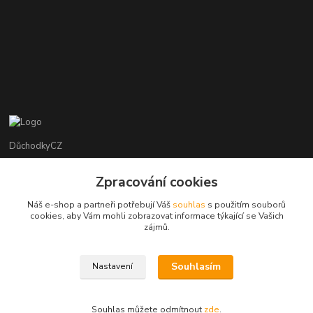
DůchodkyCZ
Jana Krejčí
Zpracování cookies
+420 412384749
Náš e-shop a partneři potřebují Váš
souhlas
s použitím souborů
cookies, aby Vám mohli zobrazovat informace týkající se Vašich
objednavky@duchodky.cz
zájmů.
Souhlasím
Nastavení
Souhlas můžete odmítnout
zde
.