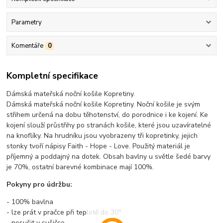
Parametry
Komentáře
0
Kompletní specifikace
Dámská mateřská noční košile Kopretiny.
Dámská mateřská noční košile Kopretiny. Noční košile je svým
střihem určená na dobu těhotenství, do porodnice i ke kojení. Ke
kojení slouží průstřihy po stranách košile, které jsou uzavíratelné
na knoflíky. Na hrudníku jsou vyobrazeny tři kopretinky, jejich
stonky tvoří nápisy Faith - Hope - Love. Použitý materiál je
příjemný a poddajný na dotek. Obsah bavlny u světle šedé barvy
je 70%, ostatní barevné kombinace mají 100%.
Pokyny pro údržbu:
- 100% bavlna
- lze prát v pračce při teplotě do 30°
- nesušit v sušičce