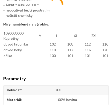
- žehlit z rubu do 110°
- nepoužívat bělící prostředky
- nečistit chemicky
Míry naměřené na výrobku:
1090080000
M
L
XL
2XL
Kopretiny
obvod hrudníku
102
108
112
116
obvod boky
110
112
116
120
délka
100
101
101
101
Parametry
Velikost
XXL
Materiál
100% bavlna