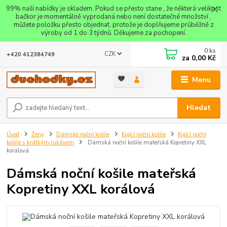
99% naší nabídky je skladem. Pokud se přesto stane , že některá velikost
bačkor je momentálně vyprodaná nebo není dostatečné množství ,
můžete položku přesto objednat, protože je doplňujeme průběžně z
výroby od 1 do 3 týdnů. Děkujeme za pochopení.
0
ks
CZK
+420 412384749
za
0,00 Kč
Menu
Hledat
Úvod
Ženy
Dámské noční košile
Kojící noční košile
Kojící noční
košile s krátkým rukávem
Dámská noční košile mateřská Kopretiny XXL
korálová
Dámská noční košile mateřská
Kopretiny XXL korálová