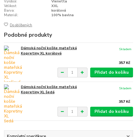
Výrobce:
Vienetta
Velikost:
XXL
Barva:
korálová
Materiál:
100% bavlna
Do oblíbených
Podobné produkty
Dámská noční košile mateřská
Skladem
Kopretiny XL korálová
357 Kč
Přidat do košíku
Dámská noční košile mateřská
Skladem
Kopretiny XL šedá
357 Kč
Přidat do košíku
Kompletní specifikace