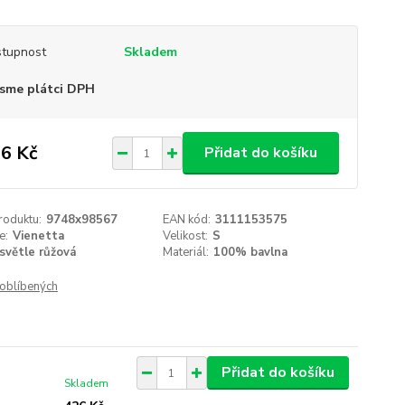
tupnost
Skladem
sme plátci DPH
6 Kč
Přidat do košíku
roduktu:
9748x98567
EAN kód:
3111153575
e:
Vienetta
Velikost:
S
světle růžová
Materiál:
100% bavlna
oblíbených
Přidat do košíku
Skladem