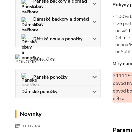
Pánské bačkory a domácí
Pokyny p
obuv
- 100% b
Dámské bačkory a domácí
- lze prá
obuv
- nesušit
- žehlit 
Dětská obuv a ponožky
- nepouží
- nečisti
PONOŽKY
Míry nam
311115
Pánské ponožky
obvod hr
obvod b
Dámské ponožky
délka
Novinky
08.08.2024
Param