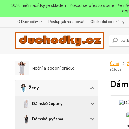
99% naší nabídky je skladem. Pokud se přesto stane , že n
dop
O Duchodky.cz
Postup jak nakupovat
Obchodní podmínky
Úvod
Noční a spodní prádlo
růžová
Dáms
Ženy
Dámské župany
Dámská pyžama