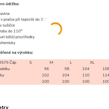
ro údržbu:
avlna
t v pračce při teplotě do 30°
 v sušičce
z rubu do 110°
vat bělící prostředky
t chemicky
ěřené na výrobku:
3575 Čáp
S
M
L
XL
udníku
96
98
104
10
oky
102
104
110
11
100
100
100
10
etry