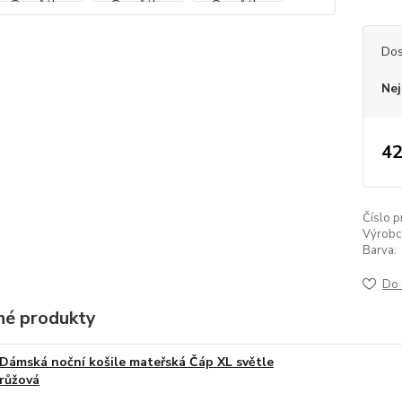
Dos
Nej
42
Číslo p
Výrobc
Barva:
Do 
é produkty
Dámská noční košile mateřská Čáp XL světle
růžová