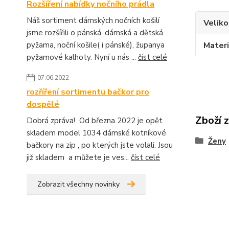
Rozšíření nabídky nočního prádla
Náš sortiment dámských nočních košilí
Veliko
jsme rozšířili o pánská, dámská a dětská
pyžama, noční košile( i pánské), županya
Materi
pyžamové kalhoty. Nyní u nás ...
číst celé
07.06.2022
rozříření sortimentu bačkor pro
dospělé
Zboží 
Dobrá zpráva! Od března 2022 je opět
skladem model 1034 dámské kotníkové
Ženy
bačkory na zip , po kterých jste volali. Jsou
již skladem a můžete je ves...
číst celé
Zobrazit všechny novinky