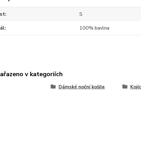
st
S
ál
100% bavlna
zařazeno v kategoriích
Dámské noční košile
Kojíc