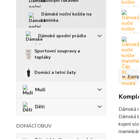
dlouhým rukávem
Dámské noční košile na
ramínka
Dámské spodní prádlo
Sportovní soupravy a
tepláky
Domácí a letní šaty
Kompl
Muži
Komple
Děti
Dámská m
Dámská ba
kojení slo
DOMÁCÍ OBUV
maminkám 