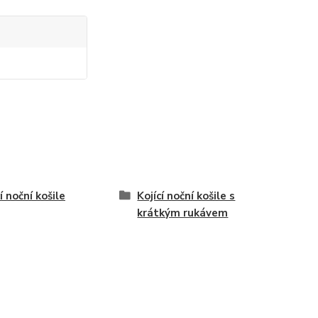
í noční košile
Kojící noční košile s
krátkým rukávem