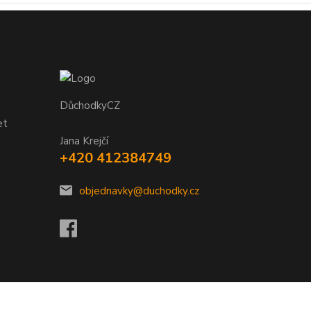
DůchodkyCZ
et
Jana Krejčí
+420 412384749
objednavky@duchodky.cz