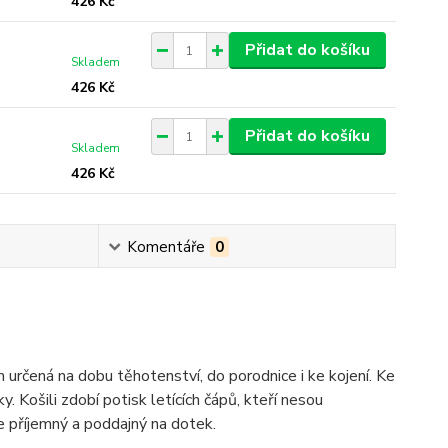
426 Kč
Přidat do košíku
Skladem
426 Kč
Přidat do košíku
Skladem
426 Kč
Komentáře
0
určená na dobu těhotenství, do porodnice i ke kojení. Ke
ky. Košili zdobí potisk letících čápů, kteří nesou
 příjemný a poddajný na dotek.