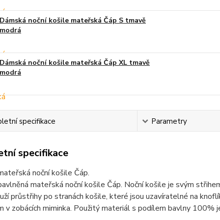
Dámská noční košile mateřská Čáp S tmavě
modrá
Dámská noční košile mateřská Čáp XL tmavě
modrá
etní specifikace
Parametry
tní specifikace
ateřská noční košile Čáp.
vlněná mateřská noční košile Čáp. Noční košile je svým střihem 
uží průstřihy po stranách košile, které jsou uzavíratelné na knoflí
v zobácích miminka. Použitý materiál s podílem bavlny 100% je