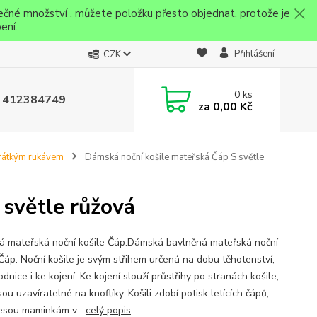
ečné množství , můžete položku přesto objednat, protože je
ení.
Přihlášení
CZK
0
ks
 412384749
za
0,00 Kč
 krátkým rukávem
Dámská noční košile mateřská Čáp S světle
 světle růžová
 mateřská noční košile Čáp.Dámská bavlněná mateřská noční
 Čáp. Noční košile je svým střihem určená na dobu těhotenství,
dnice i ke kojení. Ke kojení slouží průstřihy po stranách košile,
sou uzavíratelné na knoflíky. Košili zdobí potisk letících čápů,
nesou maminkám v...
celý popis