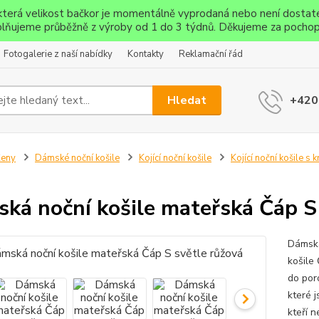
ěkterá velikost bačkor je momentálně vyprodaná nebo není dostat
lňujeme průběžně z výroby od 1 do 3 týdnů. Děkujeme za pochop
Fotogalerie z naší nabídky
Kontakty
Reklamační řád
Hledat
+420
Ženy
Dámské noční košile
Kojící noční košile
Kojící noční košile s
ká noční košile mateřská Čáp S
Dámská
košile
do poro
které j
kteří 