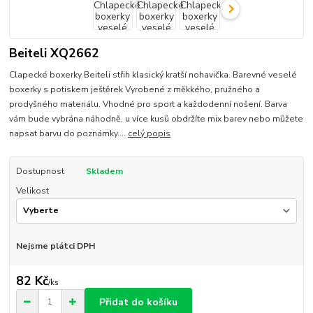
Beiteli XQ2662
Clapecké boxerky Beiteli střih klasický kratší nohavička. Barevné veselé
boxerky s potiskem ještěrek Vyrobené z měkkého, pružného a
prodyšného materiálu. Vhodné pro sport a každodenní nošení. Barva
vám bude vybrána náhodně, u více kusů obdržíte mix barev nebo můžete
napsat barvu do poznámky....
celý popis
Dostupnost
Skladem
Velikost
Nejsme plátci DPH
82 Kč
/
ks
Přidat do košíku