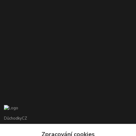
DůchodkyCZ
Jana Krejčí
Zpracování cookies