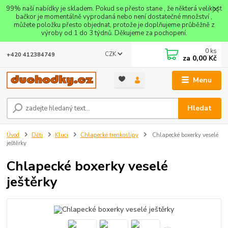
99% naší nabídky je skladem. Pokud se přesto stane , že některá velikost
bačkor je momentálně vyprodaná nebo není dostatečné množství ,
můžete položku přesto objednat, protože je doplňujeme průběžně z
výroby od 1 do 3 týdnů. Děkujeme za pochopení.
0
ks
CZK
+420 412384749
za
0,00 Kč
Menu
Hledat
Úvod
Děti
Kluci
Chlapecké trenkoslipy
Chlapecké boxerky veselé
ještěrky
Chlapecké boxerky veselé
ještěrky