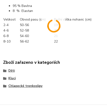
95 % Bavlna
8 % Elastan
Velikost
Obvod pasu (cm)
Boční délka nohavic (cm)
2-4
50-56
19
4-6
52-58
20
6-8
54-60
21
8-10
56-62
22
Zboží zařazeno v kategoriích
Děti
Kluci
Chlapecké trenkoslipy