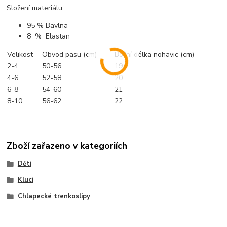
Složení materiálu:
95 % Bavlna
8 % Elastan
Velikost
Obvod pasu (cm)
Boční délka nohavic (cm)
2-4
50-56
19
4-6
52-58
20
6-8
54-60
21
8-10
56-62
22
Zboží zařazeno v kategoriích
Děti
Kluci
Chlapecké trenkoslipy