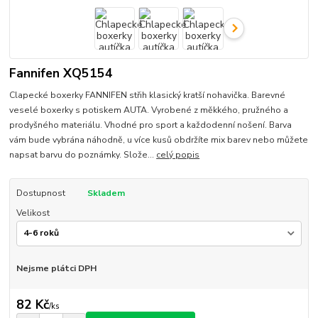
Fannifen XQ5154
Clapecké boxerky FANNIFEN střih klasický kratší nohavička. Barevné
veselé boxerky s potiskem AUTA. Vyrobené z měkkého, pružného a
prodyšného materiálu. Vhodné pro sport a každodenní nošení. Barva
vám bude vybrána náhodně, u více kusů obdržíte mix barev nebo můžete
napsat barvu do poznámky. Slože...
celý popis
Dostupnost
Skladem
Velikost
Nejsme plátci DPH
82 Kč
/
ks