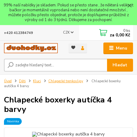
99% naší nabídky je skladem. Pokud se přesto stane , že některá velikost
bačkor je momentálně vyprodaná nebo není dostatečné množství ,
můžete položku přesto objednat, protože je doplňujeme průběžně z
výroby od 1 do 3 týdnů. Děkujeme za pochopení.
0
ks
CZK
+420 412384749
za
0,00 Kč
Menu
Hledat
Úvod
Děti
Kluci
Chlapecké trenkoslipy
Chlapecké boxerky
autíčka 4 barvy
Chlapecké boxerky autíčka 4
barvy
Novinka