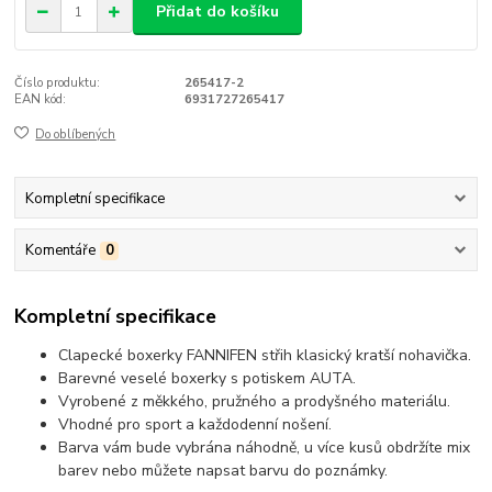
Přidat do košíku
Číslo produktu:
265417-2
EAN kód:
6931727265417
Do oblíbených
Kompletní specifikace
Komentáře
0
Kompletní specifikace
Clapecké boxerky FANNIFEN střih klasický kratší nohavička.
Barevné veselé boxerky s potiskem AUTA.
Vyrobené z měkkého, pružného a prodyšného materiálu.
Vhodné pro sport a každodenní nošení.
Barva vám bude vybrána náhodně, u více kusů obdržíte mix
barev nebo můžete napsat barvu do poznámky.