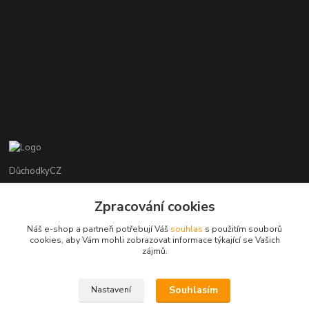
DůchodkyCZ
Jana Krejčí
Zpracování cookies
+420 412384749
Náš e-shop a partneři potřebují Váš
souhlas
s použitím souborů
cookies, aby Vám mohli zobrazovat informace týkající se Vašich
objednavky@duchodky.cz
zájmů.
Souhlasím
Nastavení