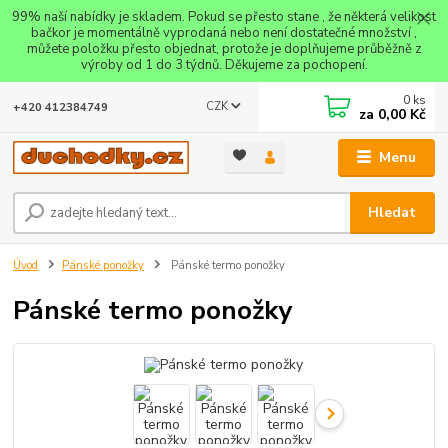
99% naší nabídky je skladem. Pokud se přesto stane , že některá velikost
bačkor je momentálně vyprodaná nebo není dostatečné množství ,
můžete položku přesto objednat, protože je doplňujeme průběžně z
výroby od 1 do 3 týdnů. Děkujeme za pochopení.
0
ks
CZK
+420 412384749
za
0,00 Kč
Menu
Hledat
Úvod
Pánské ponožky
Pánské termo ponožky
Pánské termo ponožky