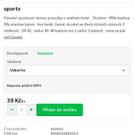
sports
Pánské sportovní termo ponožky s vnitřním froté . Složení : 95% bavlna,
5% elastan barva : mix šedé, černé, modré ve třech různých vzorech 2
velikosti : 39-42, nebo 43-46 baleno po 1 nebo 3 párech, cena za pár
celý popis
Dostupnost
Skladem
Velikost
Nejsme plátci DPH
39 Kč
/
ks
Přidat do košíku
Číslo produktu:
400010
EAN kód:
8590020890313