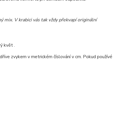
mix. V krabici vás tak vždy překvapí originální
ý květ .
o dříve zvykem v metrickém číslování v cm. Pokud používé