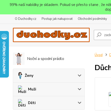
99% naší nabídky je skladem. Pokud se přesto stane , že n
dop
O Duchodky.cz
Postup jak nakupovat
Obchodní podmínky
Úvod
D
Noční a spodní prádlo
Důch
Ženy
Muži
Děti