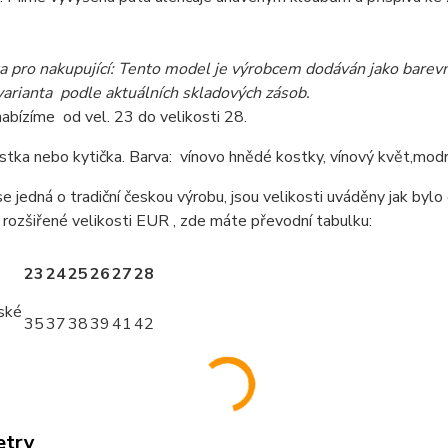
pro nakupující: Tento model je výrobcem dodáván jako barevný 
varianta podle aktuálních skladových zásob.
abízíme od vel. 23 do velikosti 28.
stka nebo kytička. Barva: vínovo hnědé kostky, vínový květ,modr
e jedná o tradiční českou výrobu, jsou velikosti uváděny jak byl
 rozšiřené velikosti EUR , zde máte převodní tabulku:
23
24
25
26
27
28
ské
35
37
38
39
41
42
etry