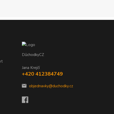
DůchodkyCZ
et
Jana Krejčí
+420 412384749
objednavky@duchodky.cz