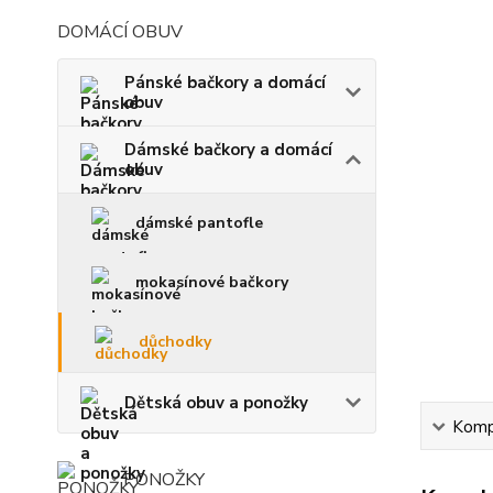
DOMÁCÍ OBUV
Pánské bačkory a domácí
obuv
Dámské bačkory a domácí
obuv
dámské pantofle
mokasínové bačkory
důchodky
Dětská obuv a ponožky
Kompl
PONOŽKY