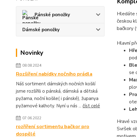
Komple
Hledáte s
Pánské ponožky
českou kl
bačkory (
Dámské ponožky
Hlavní p
Hře
Novinky
pod
Ble
08.08.2024
se 
Rozšíření nabídky nočního prádla
Max
Náš sortiment dámských nočních košilí
plo
jsme rozšířili o pánská, dámská a dětská
Pro
pyžama, noční košile( i pánské), županya
ote
pyžamové kalhoty. Nyní u nás ...
číst celé
Leh
07.06.2022
Hravé vzo
rozříření sortimentu bačkor pro
Svršek o
dospělé
motivem 