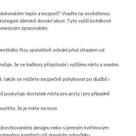
 v dokonalém teple a bezpečí? Vsaďte na osvědčenou
 kategorii dámské domácí obuvi .Tyto vyšší kotníkové
 řemeslným zpracováním.
extilního filcu spolehlivě ochrání před chladem od
ručuje, že se bačkory přizpůsobí i vyššímu nártu a snadno
vá, takže se můžete bezpečně pohybovat po dlažbě i
ož poskytuje dostatek místa pro prsty i pro případně
cítíte, že je máte na noze.
ém (kostkovaném) designu nebo s jemným květinovým
 zdravému komfortu při domácím odpočinku.