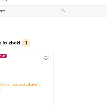
st
26
jící zboží
1
dukt