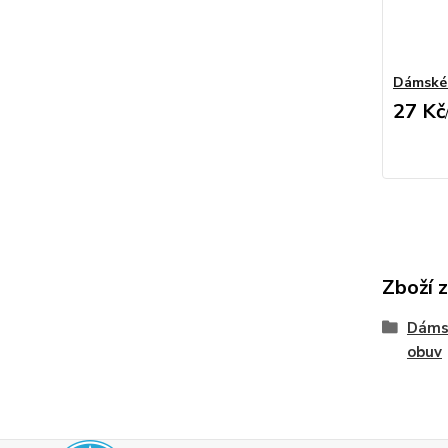
Dámské 
27 Kč
Zboží 
Dáms
obuv