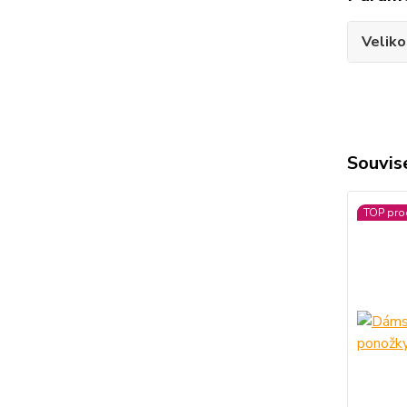
Veliko
Souvise
TOP pro