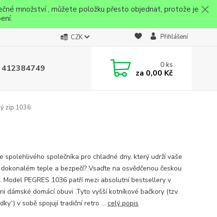
ečné množství , můžete položku přesto objednat, protože je
ení.
Přihlášení
CZK
0
ks
 412384749
za
0,00 Kč
ý zip 1036
e spolehlivého společníka pro chladné dny, který udrží vaše
 dokonalém teple a bezpečí? Vsaďte na osvědčenou českou
u. Model PEGRES 1036 patří mezi absolutní bestsellery v
rii dámské domácí obuvi .Tyto vyšší kotníkové bačkory (tzv.
ky“) v sobě spojují tradiční retro ...
celý popis