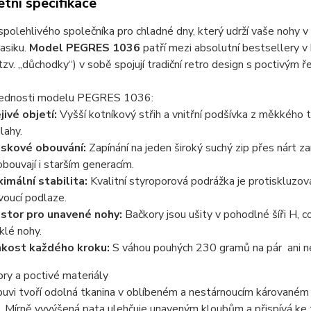
tní specifikace
polehlivého společníka pro chladné dny, který udrží vaše nohy
asiku.
Model PEGRES 1036
patří mezi absolutní bestsellery v
tzv. „důchodky“) v sobě spojují tradiční retro design s poctivým
řednosti modelu PEGRES 1036:
jivé objetí:
Vyšší kotníkový střih a vnitřní podšívka z měkkého t
lahy.
skové obouvání:
Zapínání na jeden široký suchý zip přes nárt za
obouvají i starším generacím.
imální stabilita:
Kvalitní styroporová podrážka je protiskluzo
voucí podlaze.
stor pro unavené nohy:
Bačkory jsou ušity v pohodlné šíři H, c
klé nohy.
kost každého kroku:
S váhou pouhých 230 gramů na pár ani neu
ry a poctivé materiály
buvi tvoří odolná tkanina v oblíbeném a nestárnoucím károvan
. Mírně vyvýšená pata ulehčuje unaveným kloubům a přispívá ke