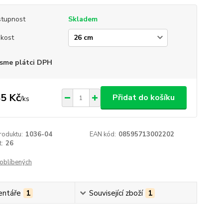
tupnost
Skladem
ikost
sme plátci DPH
5 Kč
Přidat do košíku
/
ks
roduktu:
1036-04
EAN kód:
08595713002202
t:
26
oblíbených
ntáře
1
Související zboží
1