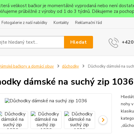
ěkterá velikost bačkor je momentálně vyprodaná nebo není dostat
lňujeme průběžně z výroby od 1 do 3 týdnů. Děkujeme za pochop
Fotogalerie z naší nabídky
Kontakty
Reklamační řád
Hledat
+420
ámské bačkory a domácí obuv
důchodky
Důchodky dámské na such
odky dámské na suchý zip 1036
Hledát
nohy v
klasik
katego
„důchod