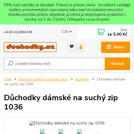
99% naší nabídky je skladem. Pokud se přesto stane , že některá velikost
bačkor je momentálně vyprodaná nebo není dostatečné množství ,
můžete položku přesto objednat, protože je doplňujeme průběžně z
výroby od 1 do 3 týdnů. Děkujeme za pochopení.
0
ks
CZK
+420 412384749
za
0,00 Kč
Menu
Hledat
Úvod
Dámské bačkory a domácí obuv
důchodky
Důchodky dámské
na suchý zip 1036
Důchodky dámské na suchý zip
1036