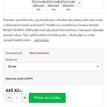
Hledáte spolehlivého společníka pro chladné dny, který udrží vaše nohy
v dokonalém teple a bezpečí? Vsaďte na osvědčenou českou klasiku.
Model PEGRES 1036 patří mezi absolutní bestsellery v kategorii dámské
domácí obuvi .Tyto vyšší kotníkové bačkory (tzv. „důchodky“) v sobě
spojují tradiční retro ...
celý popis
Dostupnost
Není skladem
Velikost
Nejsme plátci DPH
445 Kč
/
ks
Přidat do košíku