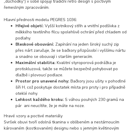
„důchodky“) v sobě spojují tradiční retro design s poctivým
řemeslným zpracováním.
Hlavní přednosti modelu PEGRES 1036:
Hřejivé objetí:
Vyšší kotníkový střih a vnitřní podšívka z
měkkého textilního filcu spolehlivě ochrání před chladem od
podlahy.
Bleskové obouvání:
Zapínání na jeden široký suchý zip
přes nárt zaručuje, že se bačkory přizpůsobí i vyššímu nártu
a snadno se obouvají i starším generacím.
Maximální stabilita:
Kvalitní styroporová podrážka je
protiskluzová, takže se můžete bezpečně pohybovat po
dlažbě i plovoucí podlaze.
Prostor pro unavené nohy:
Bačkory jsou ušity v pohodlné
šíři H, což poskytuje dostatek místa pro prsty i pro případně
oteklé nohy.
Lehkost každého kroku:
S váhou pouhých 230 gramů na
pár ani neucítíte, že je máte na noze.
Hravé vzory a poctivé materiály
Svršek obuvi tvoří odolná tkanina v oblíbeném a nestárnoucím
károvaném (kostkovaném) designu nebo s jemným květinovým