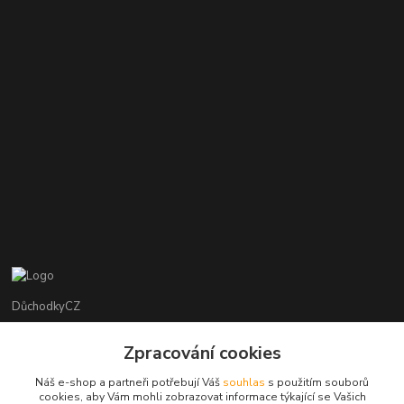
DůchodkyCZ
Jana Krejčí
Zpracování cookies
+420 412384749
Náš e-shop a partneři potřebují Váš
souhlas
s použitím souborů
cookies, aby Vám mohli zobrazovat informace týkající se Vašich
objednavky@duchodky.cz