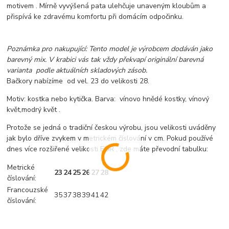
motivem . Mírně vyvýšená pata ulehčuje unaveným kloubům a
přispívá ke zdravému komfortu při domácím odpočinku.
Poznámka pro nakupující: Tento model je výrobcem dodáván jako
barevný mix. V krabici vás tak vždy překvapí originální barevná
varianta podle aktuálních skladových zásob.
Bačkory nabízíme od vel. 23 do velikosti 28.
Motiv: kostka nebo kytička. Barva: vínovo hnědé kostky, vínový
květ,modrý květ .
Protože se jedná o tradiční českou výrobu, jsou velikosti uváděny
jak bylo dříve zvykem v metrickém číslování v cm. Pokud používé
dnes více rozšiřené velikosti EUR , zde máte převodní tabulku:
Metrické
23
24
25
26
27
28
číslování:
Francouzské
35
37
38
39
41
42
číslování: