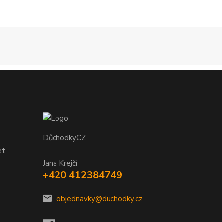
DůchodkyCZ
et
Jana Krejčí
+420 412384749
objednavky@duchodky.cz