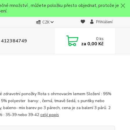
ečné množství , můžete položku přesto objednat, protože je
ení.
Přihlášení
CZK
0
ks
 412384749
za
0,00 Kč
 zdravotní ponožky Rota s ohrnovacím lemem Složení : 95%
 5% polyester barvy: , černá, tmavě šedá, s puntíky nebo
y, baleno- mix barev po 3 párech, cena je za balení 3 párů. 2
sti : 35-39 nebo 39-42
celý popis