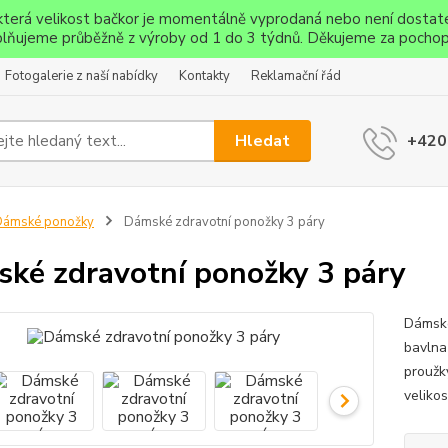
ěkterá velikost bačkor je momentálně vyprodaná nebo není dostat
lňujeme průběžně z výroby od 1 do 3 týdnů. Děkujeme za pochop
Fotogalerie z naší nabídky
Kontakty
Reklamační řád
Hledat
+420
Dámské ponožky
Dámské zdravotní ponožky 3 páry
ké zdravotní ponožky 3 páry
Dámské
bavlna
proužk
veliko