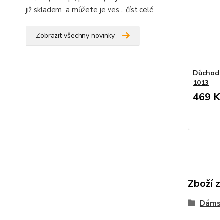
již skladem a můžete je ves...
číst celé
Zobrazit všechny novinky
Důchodk
1013
469 K
Zboží 
Dáms