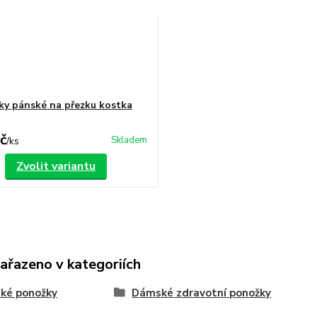
y pánské na přezku kostka
č
Skladem
/
ks
Zvolit variantu
zařazeno v kategoriích
ké ponožky
Dámské zdravotní ponožky