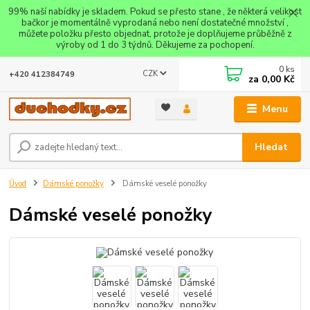
99% naší nabídky je skladem. Pokud se přesto stane , že některá velikost
bačkor je momentálně vyprodaná nebo není dostatečné množství ,
můžete položku přesto objednat, protože je doplňujeme průběžně z
výroby od 1 do 3 týdnů. Děkujeme za pochopení.
0
ks
CZK
+420 412384749
za
0,00 Kč
Menu
Hledat
Úvod
Dámské ponožky
Dámské veselé ponožky
Dámské veselé ponožky