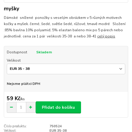
myšky
Dámské snížené ponožky s veselým obrázkem v 5 různých motivech
kočky a myšek. černé, šedé, světle šedé, růžové, tmavě modré Složení
:85% bavlna 10% polyamid, 5% elastan baleno mix po 5 párech nebo
jednotlivě. cena za 1 pár velikosti 35-38 a nebo 38-41
celý popis
Dostupnost
Skladem
Velikost
Nejsme plátci DPH
59 Kč
/
ks
Přidat do košíku
Číslo produktu:
750524
Velikost:
EUR 35-38