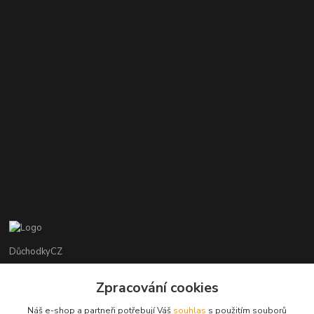
DůchodkyCZ
Jana Krejčí
Zpracování cookies
+420 412384749
Náš e-shop a partneři potřebují Váš
souhlas
s použitím souborů