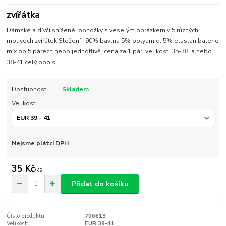
zvířátka
Dámské a dívčí snížené ponožky s veselým obrázkem v 5 různých
motivech zvířátek Složení : 90% bavlna 5% polyamid, 5% elastan baleno
mix po 5 párech nebo jednotlivě. cena za 1 pár velikosti 35-38 a nebo
38-41
celý popis
Dostupnost
Skladem
Velikost
Nejsme plátci DPH
35 Kč
/
ks
Přidat do košíku
Číslo produktu:
706613
Velikost:
EUR 39-41