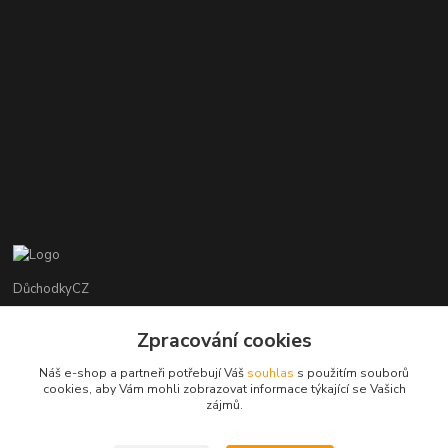
DůchodkyCZ
Jana Krejčí
Zpracování cookies
+420 412384749
Náš e-shop a partneři potřebují Váš
souhlas
s použitím souborů
cookies, aby Vám mohli zobrazovat informace týkající se Vašich
objednavky@duchodky.cz
zájmů.