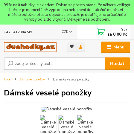
99% naší nabídky je skladem. Pokud se přesto stane , že některá velikost
bačkor je momentálně vyprodaná nebo není dostatečné množství ,
můžete položku přesto objednat, protože je doplňujeme průběžně z
výroby od 1 do 3 týdnů. Děkujeme za pochopení.
0
ks
CZK
+420 412384749
za
0,00 Kč
Menu
Hledat
Úvod
Dámské ponožky
Dámské veselé ponožky
Dámské veselé ponožky