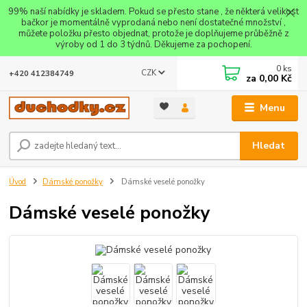
99% naší nabídky je skladem. Pokud se přesto stane , že některá velikost
bačkor je momentálně vyprodaná nebo není dostatečné množství ,
můžete položku přesto objednat, protože je doplňujeme průběžně z
výroby od 1 do 3 týdnů. Děkujeme za pochopení.
0
ks
CZK
+420 412384749
za
0,00 Kč
Menu
Hledat
Úvod
Dámské ponožky
Dámské veselé ponožky
Dámské veselé ponožky