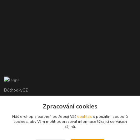
DůchodkyCZ
Jana Krejčí
Zpracování cookies
+420 412384749
Náš e-shop a partneři potřebují Váš
souhlas
s použitím souborů
cookies, aby Vám mohli zobrazovat informace týkající se Vašich
objednavky@duchodky.cz
zájmů.