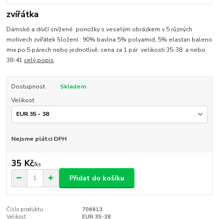
zvířátka
Dámské a dívčí snížené ponožky s veselým obrázkem v 5 různých
motivech zvířátek Složení : 90% bavlna 5% polyamid, 5% elastan baleno
mix po 5 párech nebo jednotlivě. cena za 1 pár velikosti 35-38 a nebo
38-41
celý popis
Dostupnost
Skladem
Velikost
Nejsme plátci DPH
35 Kč
/
ks
Přidat do košíku
Číslo produktu:
706613
Velikost:
EUR 35-38