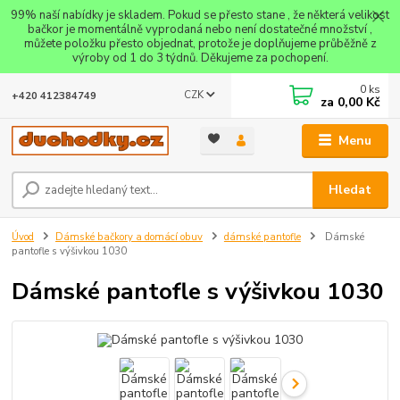
99% naší nabídky je skladem. Pokud se přesto stane , že některá velikost
bačkor je momentálně vyprodaná nebo není dostatečné množství ,
můžete položku přesto objednat, protože je doplňujeme průběžně z
výroby od 1 do 3 týdnů. Děkujeme za pochopení.
0
ks
CZK
+420 412384749
za
0,00 Kč
Menu
Hledat
Úvod
Dámské bačkory a domácí obuv
dámské pantofle
Dámské
pantofle s výšivkou 1030
Dámské pantofle s výšivkou 1030