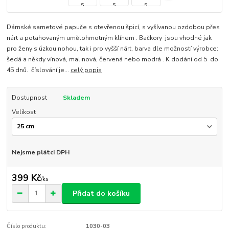
Dámské sametové papuče s otevřenou špicí, s vyšívanou ozdobou přes
nárt a potahovaným umělohmotným klínem . Bačkory jsou vhodné jak
pro ženy s úzkou nohou, tak i pro vyšší nárt, barva dle možností výrobce:
šedá a někdy vínová, malinová, červená nebo modrá . K dodání od 5 do
45 dnů. číslování je...
celý popis
Dostupnost
Skladem
Velikost
Nejsme plátci DPH
399 Kč
/
ks
Přidat do košíku
Číslo produktu:
1030-03