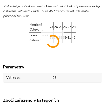
číslování je v českém metrickém číslování. Pokud používáte raději
číslování velikostí v řadě 39 až 46 ( francouzské), zde máte
převodní tabulku:
Metrické
23
24
25
26
27
28
číslování:
Francouzské
35
37
38
39
41
42
číslování:
Parametry
Velikost
25
Zboží zařazeno v kategoriích