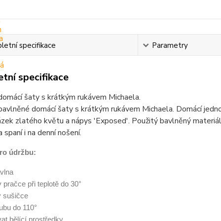
etní specifikace
Parametry
tní specifikace
omácí šaty s krátkým rukávem Michaela.
avlněné domácí šaty s krátkým rukávem Michaela. Domácí jedno
ázek zlatého květu a nápys 'Exposed'. Použitý bavlněný materiál
 spaní i na denní nošení.
ro údržbu:
vlna
 v pračce při teplotě do 30°
v sušičce
 rubu do 110°
at bělící prostředky