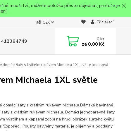
ečné množství , můžete položku přesto objednat, protože je
ení.
Přihlášení
CZK
0
ks
 412384749
za
0,00 Kč
domácí šaty s krátkým rukávem Michaela 1XL světle lososová
vem Michaela 1XL světle
 domácí šaty s krátkým rukávem Michaela.Dámské bavlněné
 šaty s krátkým rukávem Michaela. Domácí jednobarevné šaty
tým výstřihem a kapsami zdobí na hrudi obrázek zlatého květu
s 'Exposed'. Použitý bavlněný materiál je příjemný a poddajný