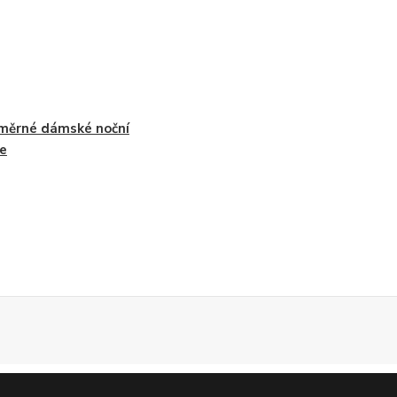
měrné dámské noční
le