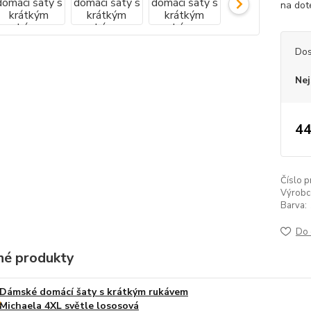
na dot
Dos
Nej
44
Číslo p
Výrobc
Barva:
Do 
é produkty
Dámské domácí šaty s krátkým rukávem
Michaela 4XL světle lososová