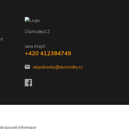
DůchodkyCZ
et
Jana Krejčí
+420 412384749
objednavky@duchodky.cz
obrazovat informace