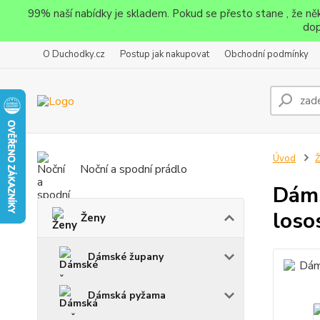
99% naší nabídky je skladem. Pokud se přesto stane , že n
dop
O Duchodky.cz
Postup jak nakupovat
Obchodní podmínky
Úvod
Noční a spodní prádlo
Dáms
loso
Ženy
Dámské župany
Dámská pyžama