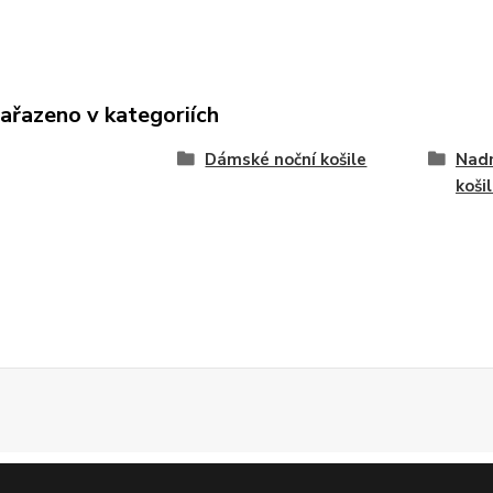
zařazeno v kategoriích
Dámské noční košile
Nad
koši