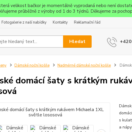
ěkterá velikost bačkor je momentálně vyprodaná nebo není dostat
lňujeme průběžně z výroby od 1 do 3 týdnů. Děkujeme za pochop
Fotogalerie z naší nabídky
Kontakty
Reklamační řád
Hledat
+420
Ženy
Dámské noční košile
Nadměrné dámské noční košile
Dámské 
ké domácí šaty s krátkým ruká
sová
Dámské
domácí
s kula
a nápy