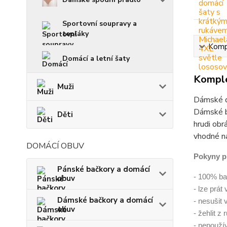
Sportovní soupravy a
tepláky
Kompl
Domácí a letní šaty
Komple
Muži
Dámské d
Dámské b
Děti
hrudi obr
vhodné na
DOMÁCÍ OBUV
Pokyny p
Pánské bačkory a domácí
- 100% ba
obuv
- lze prát
Dámské bačkory a domácí
- nesušit 
obuv
- žehlit z
- nepoužív