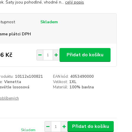
ek. Šaty jsou pohodlné, vhodné n...
celý popis
tupnost
Skladem
sme plátci DPH
6 Kč
Přidat do košíku
roduktu:
10112x100821
EAN kód:
4053490000
e:
Vienetta
Velikost:
1XL
světle lososová
Materiál:
100% bavlna
oblíbených
Přidat do košíku
Skladem