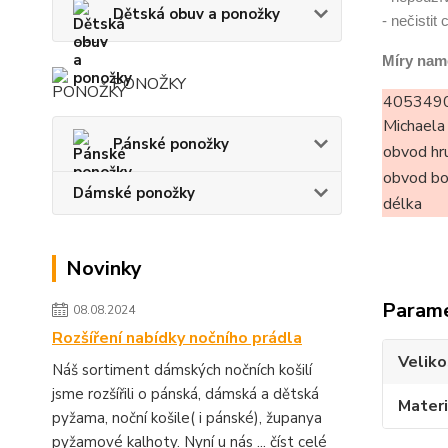
Dětská obuv a ponožky
- nečistit
Míry nam
PONOŽKY
405349
Michaela
Pánské ponožky
obvod hr
obvod b
Dámské ponožky
délka
Novinky
Param
08.08.2024
Rozšíření nabídky nočního prádla
Veliko
Náš sortiment dámských nočních košilí
jsme rozšířili o pánská, dámská a dětská
Materi
pyžama, noční košile( i pánské), županya
pyžamové kalhoty. Nyní u nás ...
číst celé