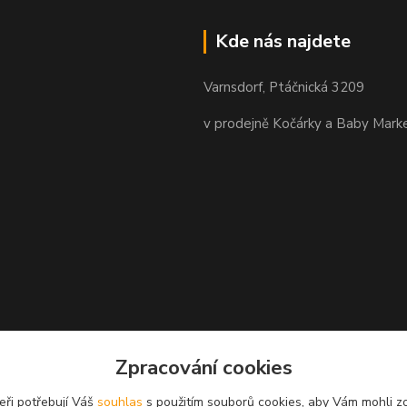
Kde nás najdete
Varnsdorf, Ptáčnická 3209
v prodejně Kočárky a Baby Mark
Zpracování cookies
eři potřebují Váš
souhlas
s použitím souborů cookies, aby Vám mohli z