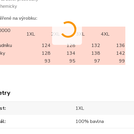
 chemicky
ěřené na výrobku:
0000
1XL
2XL
3XL
4XL
udníku
124
128
132
136
oky
128
134
138
142
93
95
97
99
etry
st
1XL
ál
100% bavlna